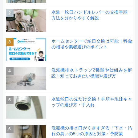
水道・蛇口ハンドルレバーの交換手順・
2
方法を分かりやすく解説
ホームセンターで蛇口交換は可能！料金
3
の相場や業者選びのポイント
洗濯機排水トラップ2種類や仕組みを解
4
説！知っておきたい機能や選び方
水道蛇口の先だけ交換！手順や泡沫キャ
5
ップの選び方・手入れ
洗濯機の排水口がくさすぎる！下水・汚
6
れの臭いの5つの原因と対策・予防策