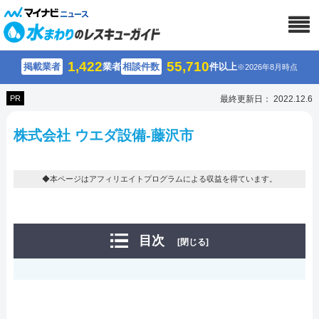
1,422
55,710
掲載業者
業者
相談件数
件以上
※2026年8月時点
PR
最終更新日： 2022.12.6
株式会社 ウエダ設備-藤沢市
◆本ページはアフィリエイトプログラムによる収益を得ています。
目次
[閉じる]