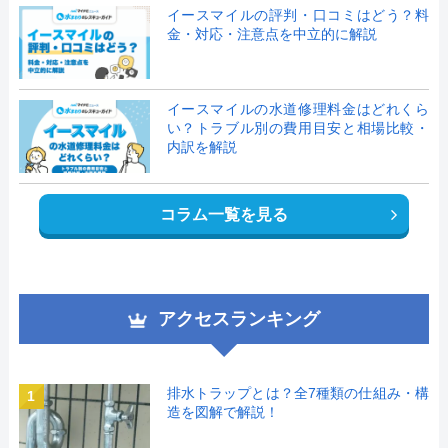
イースマイルの評判・口コミはどう？料
金・対応・注意点を中立的に解説
イースマイルの水道修理料金はどれくら
い？トラブル別の費用目安と相場比較・
内訳を解説
コラム一覧を見る
アクセスランキング
排水トラップとは？全7種類の仕組み・構
1
造を図解で解説！