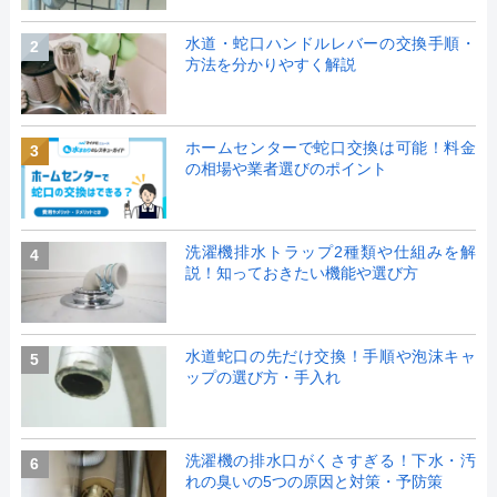
水道・蛇口ハンドルレバーの交換手順・
2
方法を分かりやすく解説
ホームセンターで蛇口交換は可能！料金
3
の相場や業者選びのポイント
洗濯機排水トラップ2種類や仕組みを解
4
説！知っておきたい機能や選び方
水道蛇口の先だけ交換！手順や泡沫キャ
5
ップの選び方・手入れ
洗濯機の排水口がくさすぎる！下水・汚
6
れの臭いの5つの原因と対策・予防策