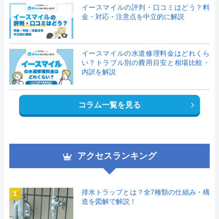
イースマイルの評判・口コミはどう？料
金・対応・注意点を中立的に解説
イースマイルの水道修理料金はどれくら
い？トラブル別の費用目安と相場比較・
内訳を解説
コラム一覧を見る
アクセスランキング
排水トラップとは？全7種類の仕組み・構
1
造を図解で解説！