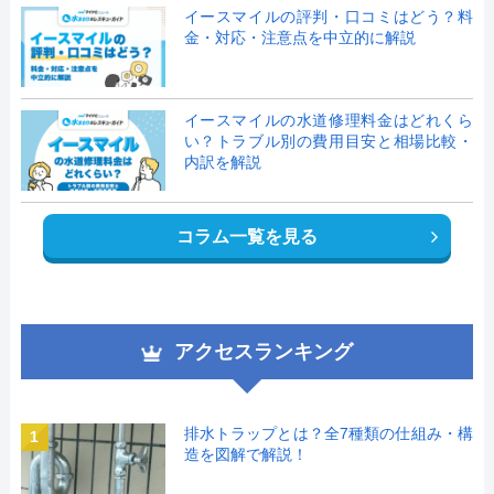
イースマイルの評判・口コミはどう？料
金・対応・注意点を中立的に解説
イースマイルの水道修理料金はどれくら
い？トラブル別の費用目安と相場比較・
内訳を解説
コラム一覧を見る
アクセスランキング
排水トラップとは？全7種類の仕組み・構
1
造を図解で解説！