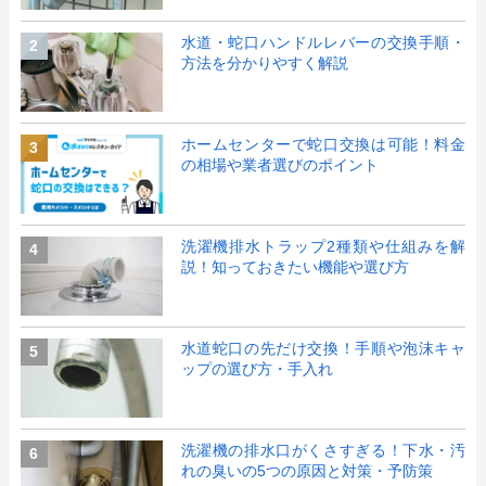
水道・蛇口ハンドルレバーの交換手順・
2
方法を分かりやすく解説
ホームセンターで蛇口交換は可能！料金
3
の相場や業者選びのポイント
洗濯機排水トラップ2種類や仕組みを解
4
説！知っておきたい機能や選び方
水道蛇口の先だけ交換！手順や泡沫キャ
5
ップの選び方・手入れ
洗濯機の排水口がくさすぎる！下水・汚
6
れの臭いの5つの原因と対策・予防策