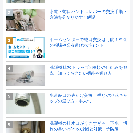
水道・蛇口ハンドルレバーの交換手順・
2
方法を分かりやすく解説
ホームセンターで蛇口交換は可能！料金
3
の相場や業者選びのポイント
洗濯機排水トラップ2種類や仕組みを解
4
説！知っておきたい機能や選び方
水道蛇口の先だけ交換！手順や泡沫キャ
5
ップの選び方・手入れ
洗濯機の排水口がくさすぎる！下水・汚
6
れの臭いの5つの原因と対策・予防策