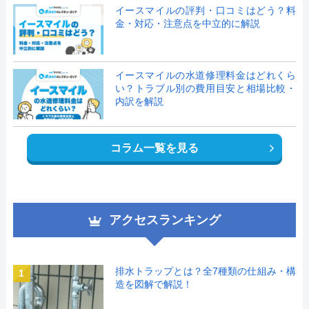
イースマイルの評判・口コミはどう？料
金・対応・注意点を中立的に解説
イースマイルの水道修理料金はどれくら
い？トラブル別の費用目安と相場比較・
内訳を解説
コラム一覧を見る
アクセスランキング
排水トラップとは？全7種類の仕組み・構
1
造を図解で解説！