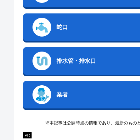
蛇口
排水管・排水口
業者
※本記事は公開時点の情報であり、最新のもの
PR