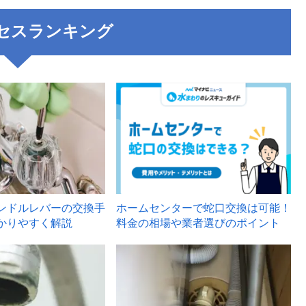
セスランキング
3
ンドルレバーの交換手
ホームセンターで蛇口交換は可能！
かりやすく解説
料金の相場や業者選びのポイント
6