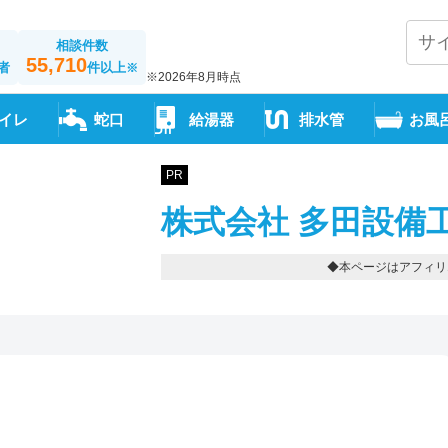
相談件数
55,710
者
件以上
※
※2026年8月時点
イレ
蛇口
給湯器
排水管
お風
PR
株式会社 多田設備
◆本ページはアフィリ