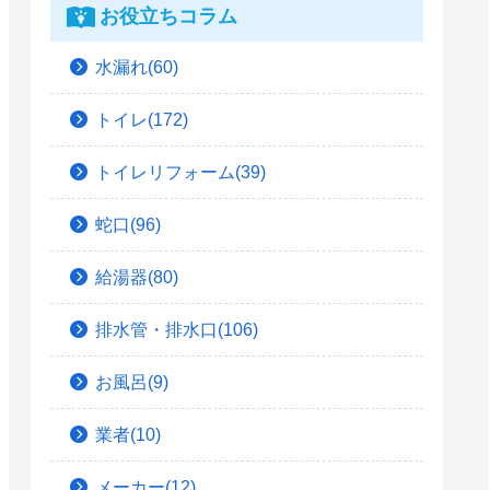
お役立ちコラム
水漏れ(60)
トイレ(172)
トイレリフォーム(39)
蛇口(96)
給湯器(80)
排水管・排水口(106)
お風呂(9)
業者(10)
メーカー(12)