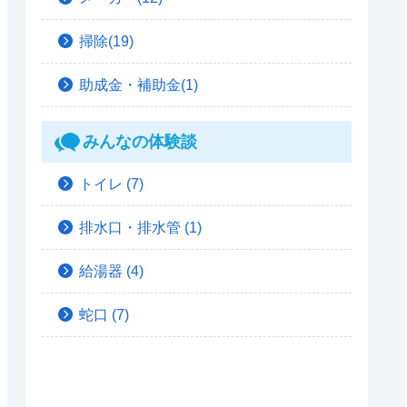
掃除(19)
助成金・補助金(1)
みんなの体験談
トイレ
(7)
排水口・排水管
(1)
給湯器
(4)
蛇口
(7)