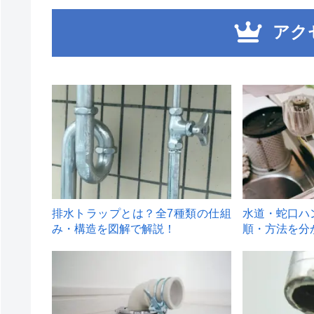
アク
1
2
排水トラップとは？全7種類の仕組
水道・蛇口ハ
み・構造を図解で解説！
順・方法を分
4
5