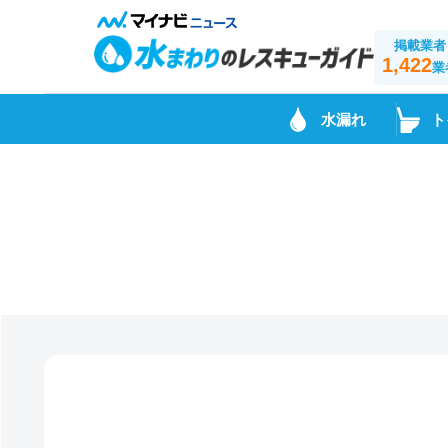
掲載業者
1,422
業
水漏れ
ト