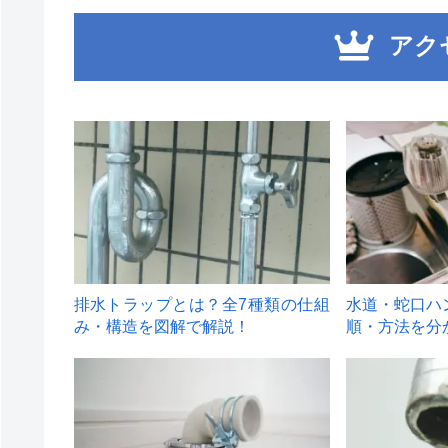
アク
1
2
排水トラップとは？全7種類の仕組
水道・蛇口ハ
み・構造を図解で解説！
順・方法を分
4
5