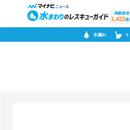
掲載業者
1,422
業
水漏れ
ト