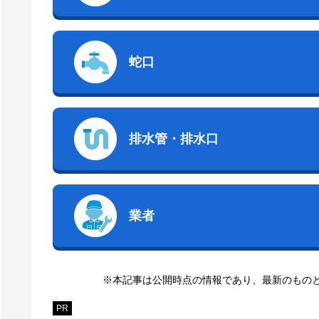
蛇口
排水管・排水口
業者
※本記事は公開時点の情報であり、最新のもの
PR