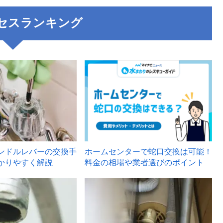
セスランキング
3
ンドルレバーの交換手
ホームセンターで蛇口交換は可能！
かりやすく解説
料金の相場や業者選びのポイント
6