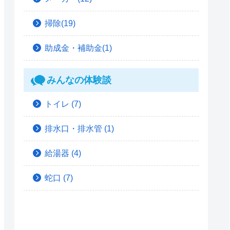
掃除(19)
助成金・補助金(1)
みんなの体験談
トイレ
(7)
排水口・排水管
(1)
給湯器
(4)
蛇口
(7)