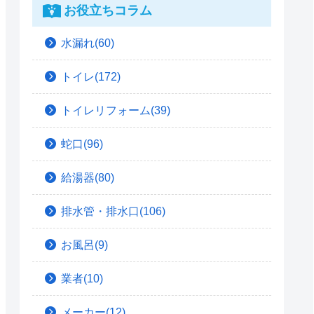
お役立ちコラム
水漏れ(60)
トイレ(172)
トイレリフォーム(39)
蛇口(96)
給湯器(80)
排水管・排水口(106)
お風呂(9)
業者(10)
メーカー(12)