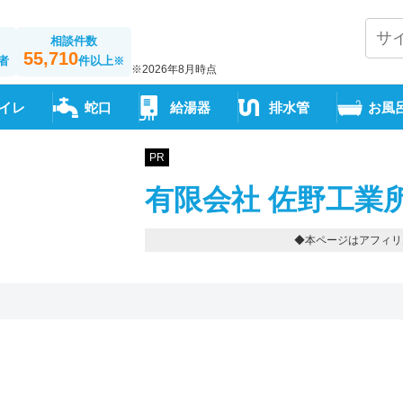
相談件数
55,710
者
件以上
※
※2026年8月時点
イレ
蛇口
給湯器
排水管
お風
PR
有限会社 佐野工業
◆本ページはアフィリ