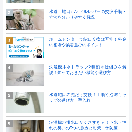
水道・蛇口ハンドルレバーの交換手順・
2
方法を分かりやすく解説
ホームセンターで蛇口交換は可能！料金
3
の相場や業者選びのポイント
洗濯機排水トラップ2種類や仕組みを解
4
説！知っておきたい機能や選び方
水道蛇口の先だけ交換！手順や泡沫キャ
5
ップの選び方・手入れ
洗濯機の排水口がくさすぎる！下水・汚
6
れの臭いの5つの原因と対策・予防策