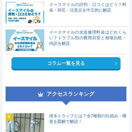
イースマイルの評判・口コミはどう？料
金・対応・注意点を中立的に解説
イースマイルの水道修理料金はどれくら
い？トラブル別の費用目安と相場比較・
内訳を解説
コラム一覧を見る
アクセスランキング
排水トラップとは？全7種類の仕組み・構
1
造を図解で解説！