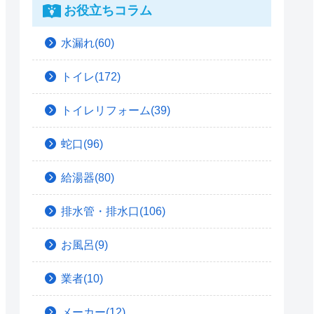
お役立ちコラム
水漏れ(60)
トイレ(172)
トイレリフォーム(39)
蛇口(96)
給湯器(80)
排水管・排水口(106)
お風呂(9)
業者(10)
メーカー(12)