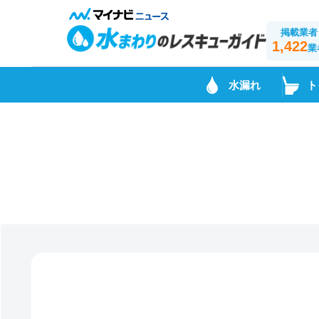
掲載業者
1,422
業
水漏れ
ト