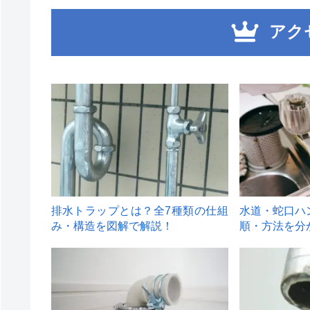
アク
1
2
排水トラップとは？全7種類の仕組
水道・蛇口ハ
み・構造を図解で解説！
順・方法を分
4
5