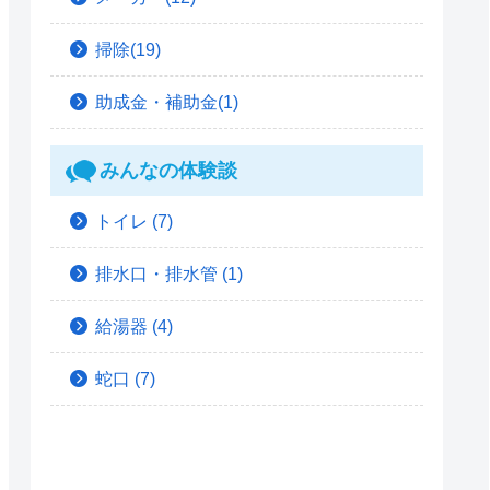
掃除(19)
助成金・補助金(1)
みんなの体験談
トイレ
(7)
排水口・排水管
(1)
給湯器
(4)
蛇口
(7)