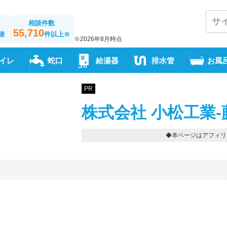
相談件数
55,710
者
件以上
※
※2026年8月時点
イレ
蛇口
給湯器
排水管
お風
PR
株式会社 小松工業-
◆本ページはアフィリ