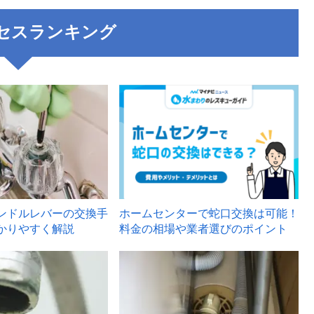
セスランキング
3
ンドルレバーの交換手
ホームセンターで蛇口交換は可能！
かりやすく解説
料金の相場や業者選びのポイント
6