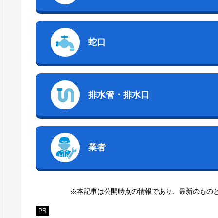
蛇口
排水管・排水口
業者
※本記事は公開時点の情報であり、最新のもの
PR