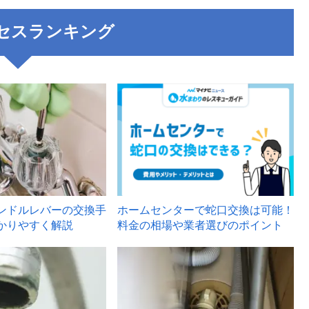
セスランキング
3
ンドルレバーの交換手
ホームセンターで蛇口交換は可能！
かりやすく解説
料金の相場や業者選びのポイント
6