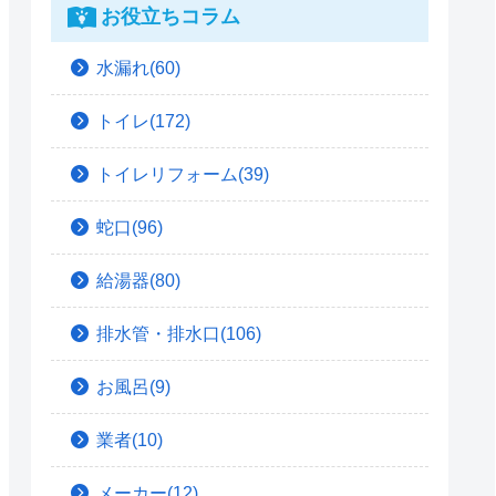
お役立ちコラム
水漏れ(60)
トイレ(172)
トイレリフォーム(39)
蛇口(96)
給湯器(80)
排水管・排水口(106)
お風呂(9)
業者(10)
メーカー(12)