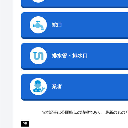
蛇口
排水管・排水口
業者
※本記事は公開時点の情報であり、最新のもの
PR