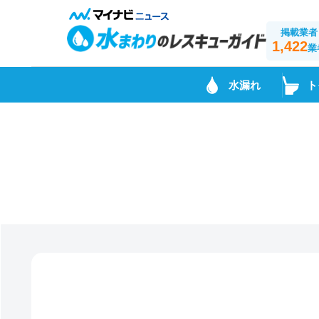
掲載業者
1,422
業
水漏れ
ト