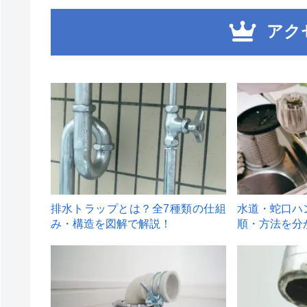
アク
1
2
排水トラップとは？全7種類の仕組
水道・蛇口ハ
み・構造を図解で解説！
順・方法を分
4
5