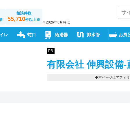
相談件数
55,710
者
件以上
※
※2026年8月時点
イレ
蛇口
給湯器
排水管
お風
PR
有限会社 伸興設備-
◆本ページはアフィリ