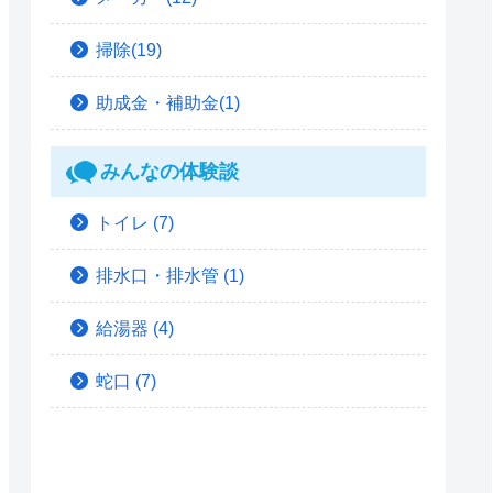
掃除(19)
助成金・補助金(1)
みんなの体験談
トイレ
(7)
排水口・排水管
(1)
給湯器
(4)
蛇口
(7)