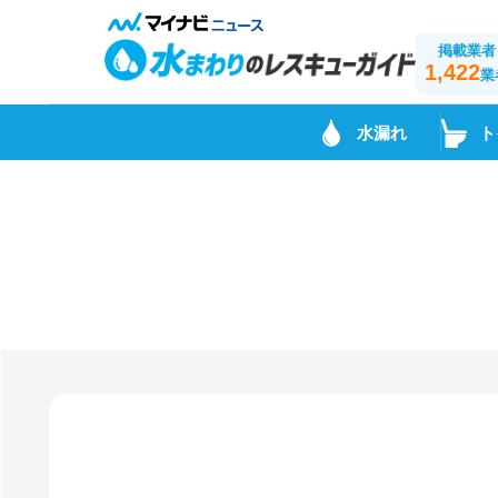
掲載業者
1,422
業
水漏れ
ト