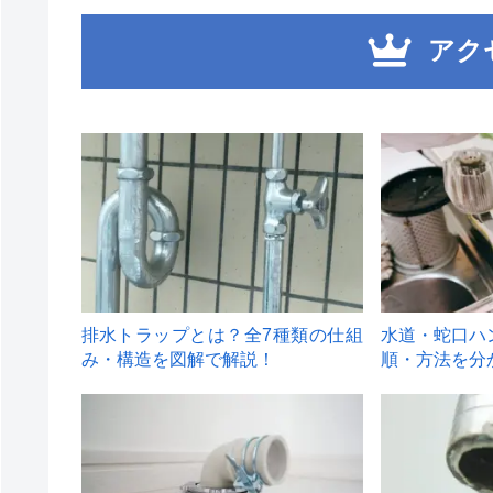
アク
1
2
排水トラップとは？全7種類の仕組
水道・蛇口ハ
み・構造を図解で解説！
順・方法を分
4
5