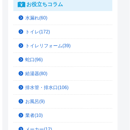
お役立ちコラム
水漏れ(60)
トイレ(172)
トイレリフォーム(39)
蛇口(96)
給湯器(80)
排水管・排水口(106)
お風呂(9)
業者(10)
メーカー(12)