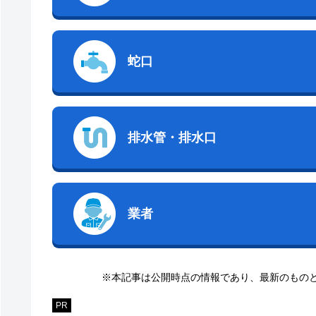
蛇口
排水管・排水口
業者
※本記事は公開時点の情報であり、最新のもの
PR