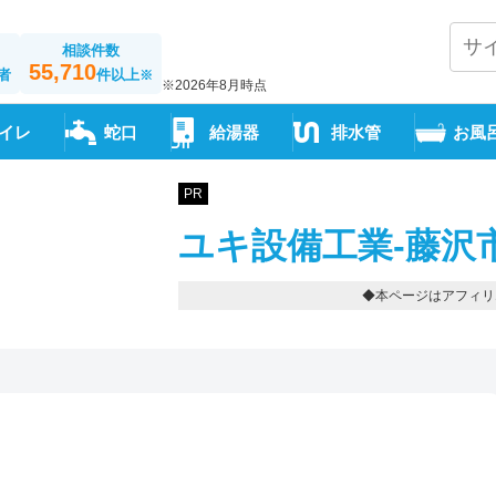
相談件数
55,710
者
件以上
※
※2026年8月時点
イレ
蛇口
給湯器
排水管
お風
PR
ユキ設備工業-藤沢
◆本ページはアフィリ