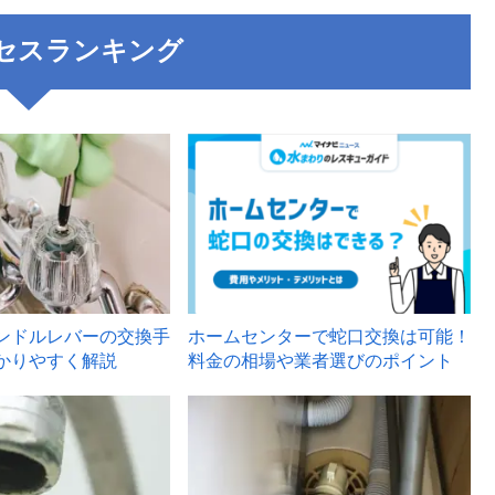
セスランキング
3
ンドルレバーの交換手
ホームセンターで蛇口交換は可能！
かりやすく解説
料金の相場や業者選びのポイント
6