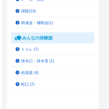
掃除(19)
助成金・補助金(1)
みんなの体験談
トイレ
(7)
排水口・排水管
(1)
給湯器
(4)
蛇口
(7)