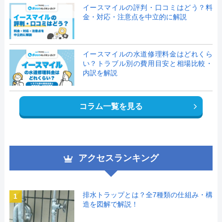
イースマイルの評判・口コミはどう？料
金・対応・注意点を中立的に解説
イースマイルの水道修理料金はどれくら
い？トラブル別の費用目安と相場比較・
内訳を解説
コラム一覧を見る
アクセスランキング
排水トラップとは？全7種類の仕組み・構
1
造を図解で解説！