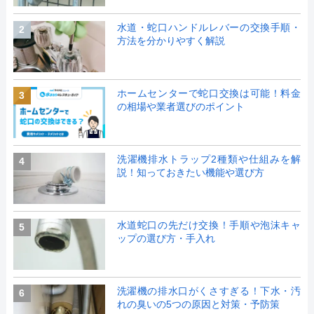
水道・蛇口ハンドルレバーの交換手順・
2
方法を分かりやすく解説
ホームセンターで蛇口交換は可能！料金
3
の相場や業者選びのポイント
洗濯機排水トラップ2種類や仕組みを解
4
説！知っておきたい機能や選び方
水道蛇口の先だけ交換！手順や泡沫キャ
5
ップの選び方・手入れ
洗濯機の排水口がくさすぎる！下水・汚
6
れの臭いの5つの原因と対策・予防策