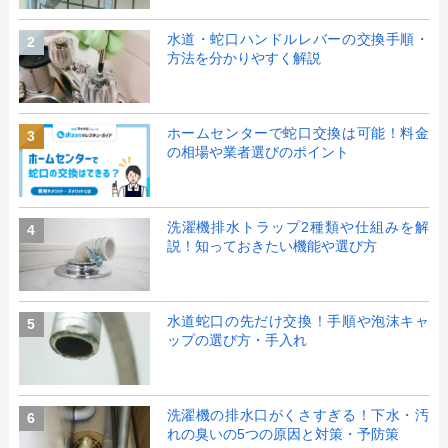
水道・蛇口ハンドルレバーの交換手順・
2
方法を分かりやすく解説
ホームセンターで蛇口交換は可能！料金
3
の相場や業者選びのポイント
洗濯機排水トラップ2種類や仕組みを解
4
説！知っておきたい機能や選び方
水道蛇口の先だけ交換！手順や泡沫キャ
5
ップの選び方・手入れ
洗濯機の排水口がくさすぎる！下水・汚
6
れの臭いの5つの原因と対策・予防策