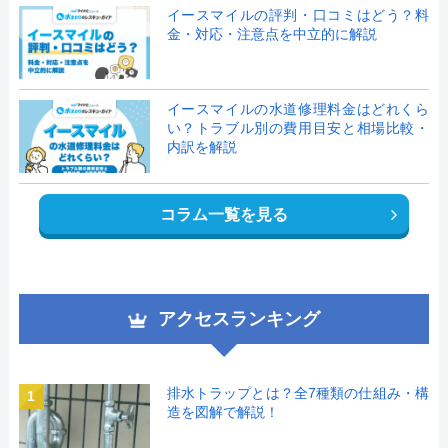
イースマイルの評判・口コミはどう？料
金・対応・注意点を中立的に解説
イースマイルの水道修理料金はどれくら
い？トラブル別の費用目安と相場比較・
内訳を解説
コラム一覧を見る
アクセスランキング
排水トラップとは？全7種類の仕組み・構
1
造を図解で解説！