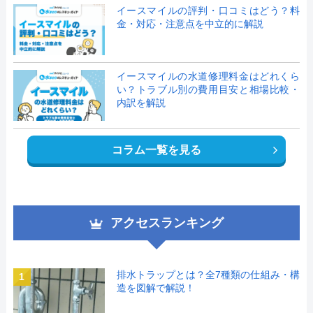
イースマイルの評判・口コミはどう？料
金・対応・注意点を中立的に解説
イースマイルの水道修理料金はどれくら
い？トラブル別の費用目安と相場比較・
内訳を解説
コラム一覧を見る
アクセスランキング
排水トラップとは？全7種類の仕組み・構
1
造を図解で解説！