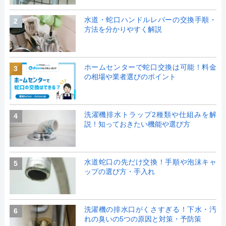
水道・蛇口ハンドルレバーの交換手順・
2
方法を分かりやすく解説
ホームセンターで蛇口交換は可能！料金
3
の相場や業者選びのポイント
洗濯機排水トラップ2種類や仕組みを解
4
説！知っておきたい機能や選び方
水道蛇口の先だけ交換！手順や泡沫キャ
5
ップの選び方・手入れ
洗濯機の排水口がくさすぎる！下水・汚
6
れの臭いの5つの原因と対策・予防策