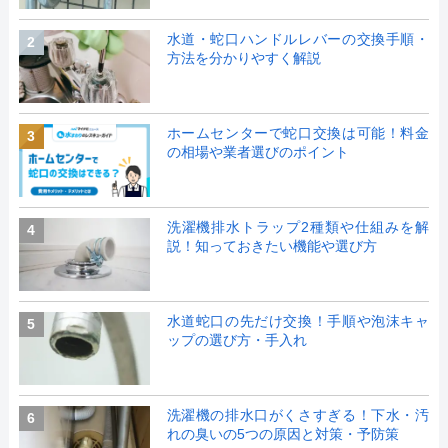
水道・蛇口ハンドルレバーの交換手順・
2
方法を分かりやすく解説
ホームセンターで蛇口交換は可能！料金
3
の相場や業者選びのポイント
洗濯機排水トラップ2種類や仕組みを解
4
説！知っておきたい機能や選び方
水道蛇口の先だけ交換！手順や泡沫キャ
5
ップの選び方・手入れ
洗濯機の排水口がくさすぎる！下水・汚
6
れの臭いの5つの原因と対策・予防策