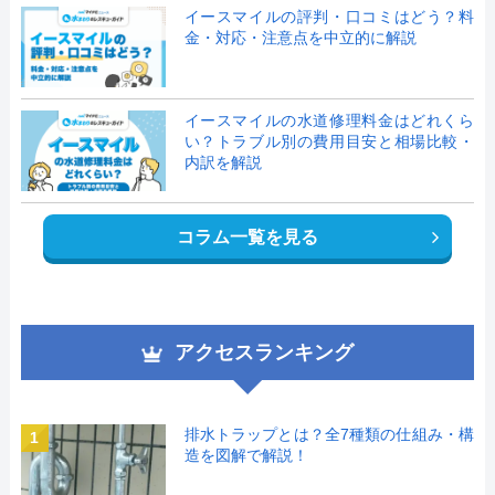
イースマイルの評判・口コミはどう？料
金・対応・注意点を中立的に解説
イースマイルの水道修理料金はどれくら
い？トラブル別の費用目安と相場比較・
内訳を解説
コラム一覧を見る
アクセスランキング
排水トラップとは？全7種類の仕組み・構
1
造を図解で解説！