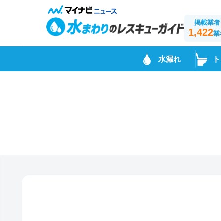
掲載業者
1,422
業
水漏れ
ト