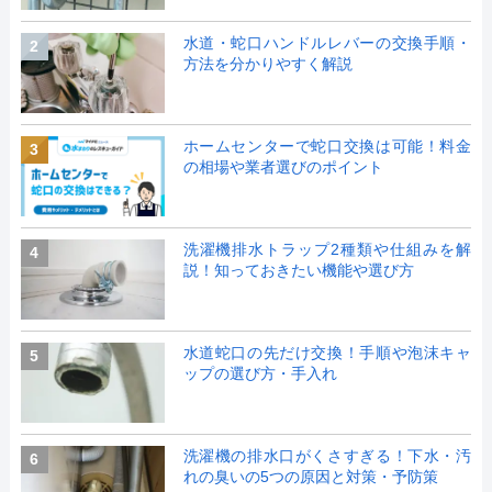
水道・蛇口ハンドルレバーの交換手順・
2
方法を分かりやすく解説
ホームセンターで蛇口交換は可能！料金
3
の相場や業者選びのポイント
洗濯機排水トラップ2種類や仕組みを解
4
説！知っておきたい機能や選び方
水道蛇口の先だけ交換！手順や泡沫キャ
5
ップの選び方・手入れ
洗濯機の排水口がくさすぎる！下水・汚
6
れの臭いの5つの原因と対策・予防策