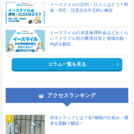
イースマイルの評判・口コミはどう？料
金・対応・注意点を中立的に解説
イースマイルの水道修理料金はどれくら
い？トラブル別の費用目安と相場比較・
内訳を解説
コラム一覧を見る
アクセスランキング
排水トラップとは？全7種類の仕組み・構
1
造を図解で解説！