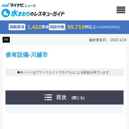
1,422
55,710
掲載業者
業者
相談件数
件以上
※2026年8月時点
PR
最終更新日： 2022.12.6
俊有設備-川越市
◆本ページはアフィリエイトプログラムによる収益を得ています。
目次
[閉じる]