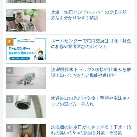
水道・蛇口ハンドルレバーの交換手順・
2
方法を分かりやすく解説
ホームセンターで蛇口交換は可能！料金
3
の相場や業者選びのポイント
洗濯機排水トラップ2種類や仕組みを解
4
説！知っておきたい機能や選び方
水道蛇口の先だけ交換！手順や泡沫キャ
5
ップの選び方・手入れ
洗濯機の排水口がくさすぎる！下水・汚
6
れの臭いの5つの原因と対策・予防策