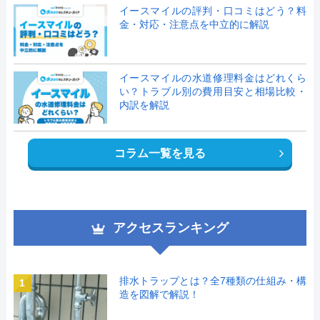
イースマイルの評判・口コミはどう？料
金・対応・注意点を中立的に解説
イースマイルの水道修理料金はどれくら
い？トラブル別の費用目安と相場比較・
内訳を解説
コラム一覧を見る
アクセスランキング
排水トラップとは？全7種類の仕組み・構
1
造を図解で解説！