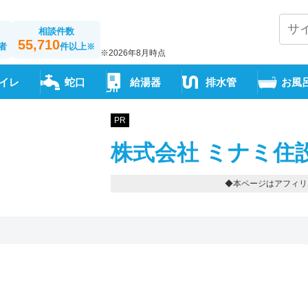
相談件数
55,710
者
件以上
※
※2026年8月時点
イレ
蛇口
給湯器
排水管
お風
PR
株式会社 ミナミ住設
◆本ページはアフィリ