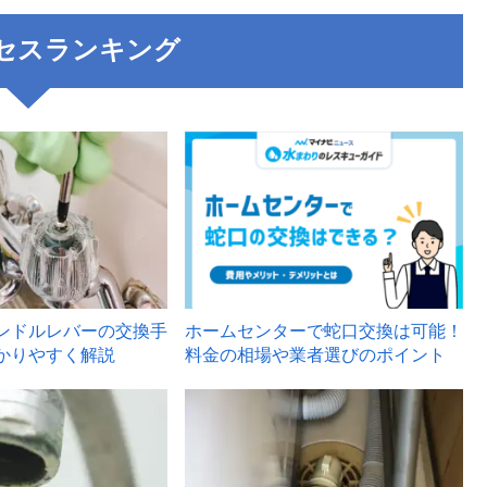
セスランキング
3
ンドルレバーの交換手
ホームセンターで蛇口交換は可能！
かりやすく解説
料金の相場や業者選びのポイント
6