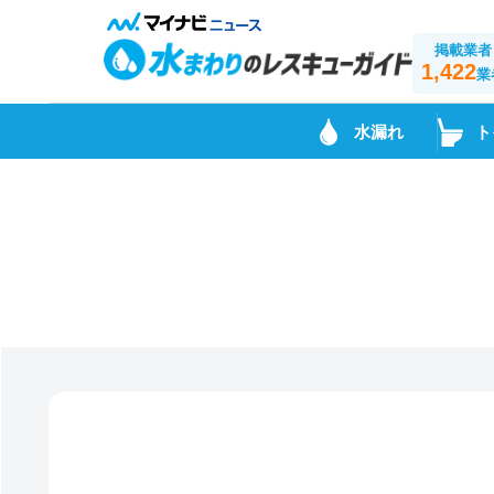
掲載業者
1,422
業
水漏れ
ト