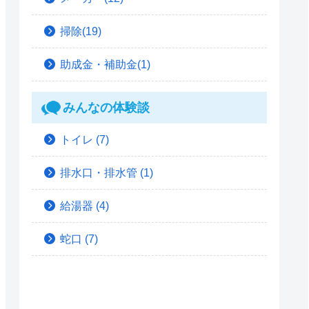
掃除(19)
助成金・補助金(1)
みんなの体験談
トイレ
(7)
排水口・排水管
(1)
給湯器
(4)
蛇口
(7)