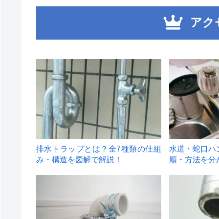
アク
1
2
排水トラップとは？全7種類の仕組
水道・蛇口ハ
み・構造を図解で解説！
順・方法を分
4
5