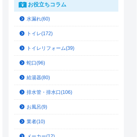
お役立ちコラム
水漏れ(60)
トイレ(172)
トイレリフォーム(39)
蛇口(96)
給湯器(80)
排水管・排水口(106)
お風呂(9)
業者(10)
メーカー(12)