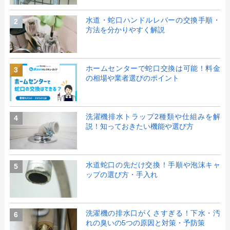
水道・蛇口ハンドルレバーの交換手順・
2
方法を分かりやすく解説
ホームセンターで蛇口交換は可能！料金
3
の相場や業者選びのポイント
洗濯機排水トラップ2種類や仕組みを解
4
説！知っておきたい機能や選び方
水道蛇口の先だけ交換！手順や泡沫キャ
5
ップの選び方・手入れ
洗濯機の排水口がくさすぎる！下水・汚
6
れの臭いの5つの原因と対策・予防策