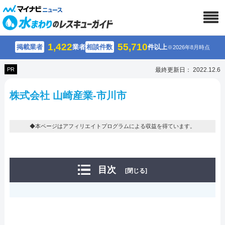
1,422
55,710
掲載業者
業者
相談件数
件以上
※2026年8月時点
PR
最終更新日： 2022.12.6
株式会社 山崎産業-市川市
◆本ページはアフィリエイトプログラムによる収益を得ています。
目次
[閉じる]