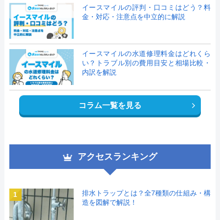
イースマイルの評判・口コミはどう？料
金・対応・注意点を中立的に解説
イースマイルの水道修理料金はどれくら
い？トラブル別の費用目安と相場比較・
内訳を解説
コラム一覧を見る
アクセスランキング
排水トラップとは？全7種類の仕組み・構
1
造を図解で解説！