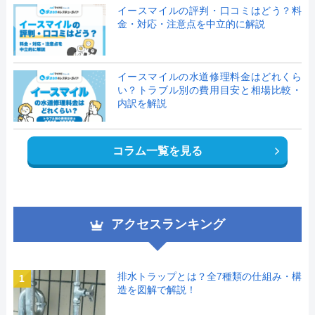
イースマイルの評判・口コミはどう？料
金・対応・注意点を中立的に解説
イースマイルの水道修理料金はどれくら
い？トラブル別の費用目安と相場比較・
内訳を解説
コラム一覧を見る
アクセスランキング
排水トラップとは？全7種類の仕組み・構
1
造を図解で解説！