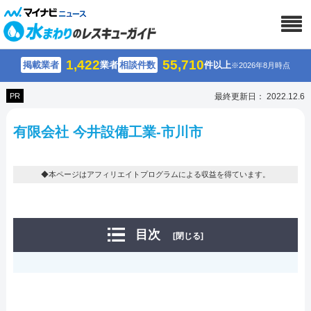
1,422
55,710
掲載業者
業者
相談件数
件以上
※2026年8月時点
PR
最終更新日： 2022.12.6
有限会社 今井設備工業-市川市
◆本ページはアフィリエイトプログラムによる収益を得ています。
目次
[閉じる]