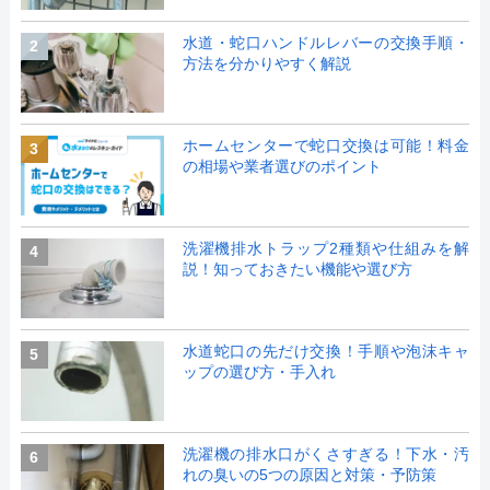
水道・蛇口ハンドルレバーの交換手順・
2
方法を分かりやすく解説
ホームセンターで蛇口交換は可能！料金
3
の相場や業者選びのポイント
洗濯機排水トラップ2種類や仕組みを解
4
説！知っておきたい機能や選び方
水道蛇口の先だけ交換！手順や泡沫キャ
5
ップの選び方・手入れ
洗濯機の排水口がくさすぎる！下水・汚
6
れの臭いの5つの原因と対策・予防策