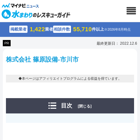
1,422
55,710
掲載業者
業者
相談件数
件以上
※2026年8月時点
PR
最終更新日： 2022.12.6
株式会社 篠原設備-市川市
◆本ページはアフィリエイトプログラムによる収益を得ています。
目次
[閉じる]