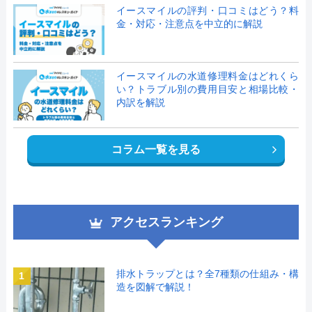
イースマイルの評判・口コミはどう？料
金・対応・注意点を中立的に解説
イースマイルの水道修理料金はどれくら
い？トラブル別の費用目安と相場比較・
内訳を解説
コラム一覧を見る
アクセスランキング
排水トラップとは？全7種類の仕組み・構
1
造を図解で解説！