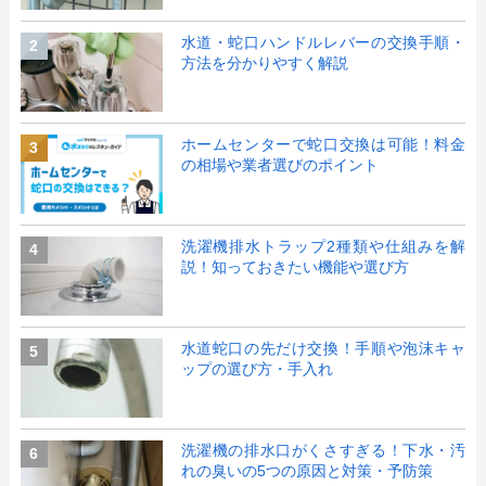
水道・蛇口ハンドルレバーの交換手順・
2
方法を分かりやすく解説
ホームセンターで蛇口交換は可能！料金
3
の相場や業者選びのポイント
洗濯機排水トラップ2種類や仕組みを解
4
説！知っておきたい機能や選び方
水道蛇口の先だけ交換！手順や泡沫キャ
5
ップの選び方・手入れ
洗濯機の排水口がくさすぎる！下水・汚
6
れの臭いの5つの原因と対策・予防策