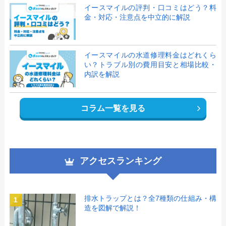
イースマイルの評判・口コミはどう？料
金・対応・注意点を中立的に解説
イースマイルの水道修理料金はどれくら
い？トラブル別の費用目安と相場比較・
内訳を解説
コラム一覧を見る
アクセスランキング
排水トラップとは？全7種類の仕組み・構
1
造を図解で解説！