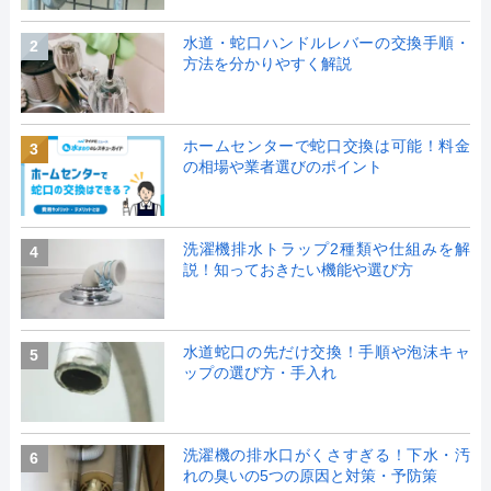
水道・蛇口ハンドルレバーの交換手順・
2
方法を分かりやすく解説
ホームセンターで蛇口交換は可能！料金
3
の相場や業者選びのポイント
洗濯機排水トラップ2種類や仕組みを解
4
説！知っておきたい機能や選び方
水道蛇口の先だけ交換！手順や泡沫キャ
5
ップの選び方・手入れ
洗濯機の排水口がくさすぎる！下水・汚
6
れの臭いの5つの原因と対策・予防策