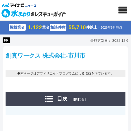
1,422
55,710
掲載業者
業者
相談件数
件以上
※2026年8月時点
PR
最終更新日： 2022.12.6
創真ワークス 株式会社-市川市
◆本ページはアフィリエイトプログラムによる収益を得ています。
目次
[閉じる]