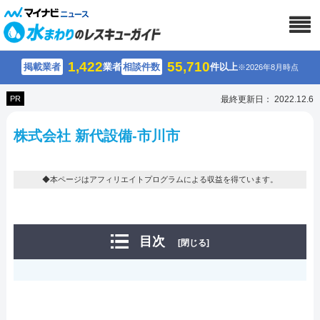
1,422
55,710
掲載業者
業者
相談件数
件以上
※2026年8月時点
PR
最終更新日： 2022.12.6
株式会社 新代設備-市川市
◆本ページはアフィリエイトプログラムによる収益を得ています。
目次
[閉じる]