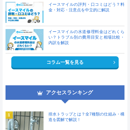
イースマイルの評判・口コミはどう？料
金・対応・注意点を中立的に解説
イースマイルの水道修理料金はどれくら
い？トラブル別の費用目安と相場比較・
内訳を解説
コラム一覧を見る
アクセスランキング
排水トラップとは？全7種類の仕組み・構
1
造を図解で解説！