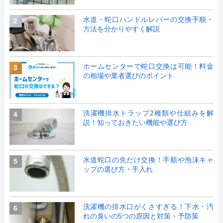
水道・蛇口ハンドルレバーの交換手順・
2
方法を分かりやすく解説
ホームセンターで蛇口交換は可能！料金
3
の相場や業者選びのポイント
洗濯機排水トラップ2種類や仕組みを解
4
説！知っておきたい機能や選び方
水道蛇口の先だけ交換！手順や泡沫キャ
5
ップの選び方・手入れ
洗濯機の排水口がくさすぎる！下水・汚
6
れの臭いの5つの原因と対策・予防策