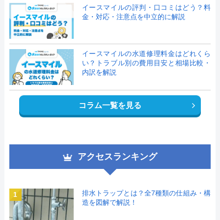
イースマイルの評判・口コミはどう？料
金・対応・注意点を中立的に解説
イースマイルの水道修理料金はどれくら
い？トラブル別の費用目安と相場比較・
内訳を解説
コラム一覧を見る
アクセスランキング
排水トラップとは？全7種類の仕組み・構
1
造を図解で解説！