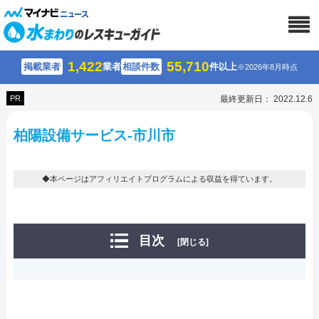
1,422
55,710
掲載業者
業者
相談件数
件以上
※2026年8月時点
PR
最終更新日： 2022.12.6
柏陽設備サービス-市川市
◆本ページはアフィリエイトプログラムによる収益を得ています。
目次
[閉じる]