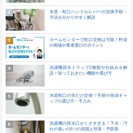
水道・蛇口ハンドルレバーの交換手順・
2
方法を分かりやすく解説
ホームセンターで蛇口交換は可能！料金
3
の相場や業者選びのポイント
洗濯機排水トラップ2種類や仕組みを解
4
説！知っておきたい機能や選び方
水道蛇口の先だけ交換！手順や泡沫キャ
5
ップの選び方・手入れ
洗濯機の排水口がくさすぎる！下水・汚
6
れの臭いの5つの原因と対策・予防策