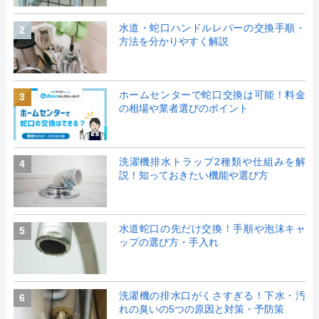
水道・蛇口ハンドルレバーの交換手順・
2
方法を分かりやすく解説
ホームセンターで蛇口交換は可能！料金
3
の相場や業者選びのポイント
洗濯機排水トラップ2種類や仕組みを解
4
説！知っておきたい機能や選び方
水道蛇口の先だけ交換！手順や泡沫キャ
5
ップの選び方・手入れ
洗濯機の排水口がくさすぎる！下水・汚
6
れの臭いの5つの原因と対策・予防策