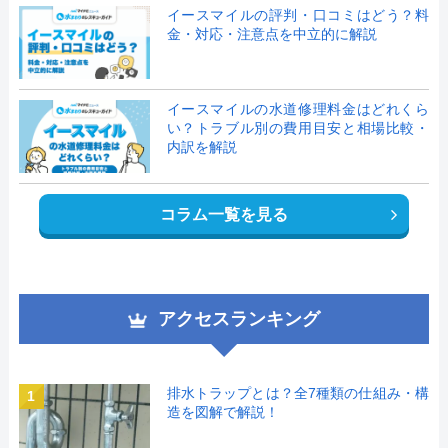
イースマイルの評判・口コミはどう？料
金・対応・注意点を中立的に解説
イースマイルの水道修理料金はどれくら
い？トラブル別の費用目安と相場比較・
内訳を解説
コラム一覧を見る
アクセスランキング
排水トラップとは？全7種類の仕組み・構
1
造を図解で解説！