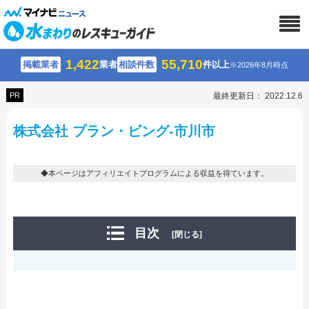
1,422
55,710
掲載業者
業者
相談件数
件以上
※2026年8月時点
PR
最終更新日： 2022.12.6
株式会社 プラン・ビング-市川市
◆本ページはアフィリエイトプログラムによる収益を得ています。
目次
[閉じる]