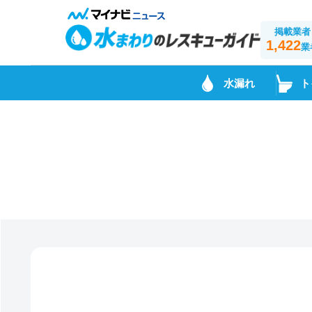
掲載業者
1,422
業
水漏れ
ト