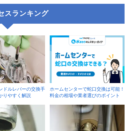
セスランキング
3
ンドルレバーの交換手
ホームセンターで蛇口交換は可能！
かりやすく解説
料金の相場や業者選びのポイント
6