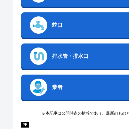
蛇口
排水管・排水口
業者
※本記事は公開時点の情報であり、最新のもの
PR