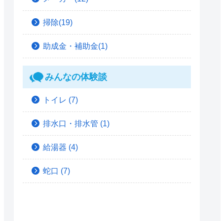
掃除(19)
助成金・補助金(1)
みんなの体験談
トイレ
(7)
排水口・排水管
(1)
給湯器
(4)
蛇口
(7)