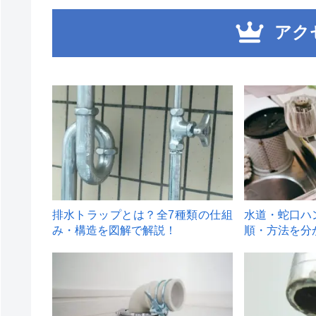
アク
1
2
排水トラップとは？全7種類の仕組
水道・蛇口ハ
み・構造を図解で解説！
順・方法を分
4
5