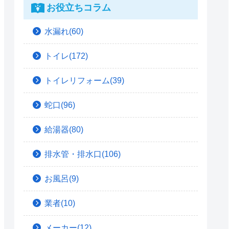
お役立ちコラム
水漏れ(60)
トイレ(172)
トイレリフォーム(39)
蛇口(96)
給湯器(80)
排水管・排水口(106)
お風呂(9)
業者(10)
メーカー(12)