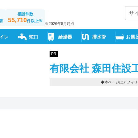
相談件数
55,710
者
件以上
※
※2026年8月時点
イレ
蛇口
給湯器
排水管
お風
PR
有限会社 森田住設
◆本ページはアフィリ