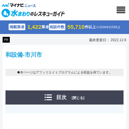
1,422
55,710
掲載業者
業者
相談件数
件以上
※2026年8月時点
PR
最終更新日： 2022.12.6
和設備-市川市
◆本ページはアフィリエイトプログラムによる収益を得ています。
目次
[閉じる]