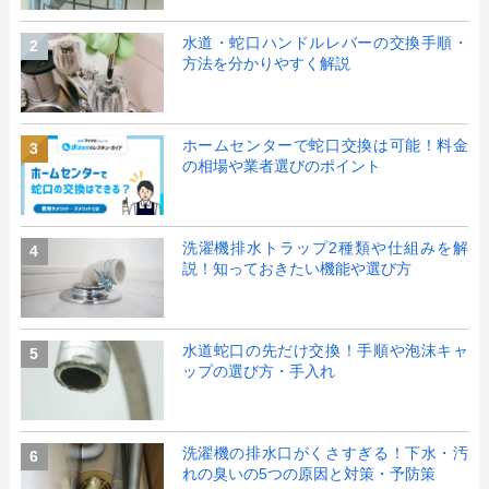
水道・蛇口ハンドルレバーの交換手順・
2
方法を分かりやすく解説
ホームセンターで蛇口交換は可能！料金
3
の相場や業者選びのポイント
洗濯機排水トラップ2種類や仕組みを解
4
説！知っておきたい機能や選び方
水道蛇口の先だけ交換！手順や泡沫キャ
5
ップの選び方・手入れ
洗濯機の排水口がくさすぎる！下水・汚
6
れの臭いの5つの原因と対策・予防策