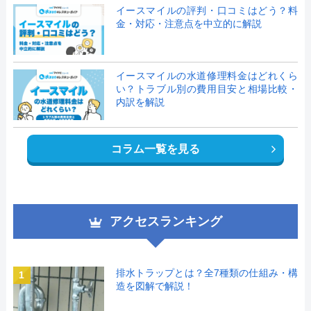
イースマイルの評判・口コミはどう？料
金・対応・注意点を中立的に解説
イースマイルの水道修理料金はどれくら
い？トラブル別の費用目安と相場比較・
内訳を解説
コラム一覧を見る
アクセスランキング
排水トラップとは？全7種類の仕組み・構
1
造を図解で解説！