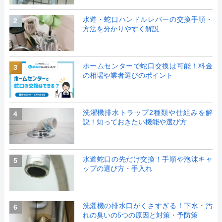
水道・蛇口ハンドルレバーの交換手順・
2
方法を分かりやすく解説
ホームセンターで蛇口交換は可能！料金
3
の相場や業者選びのポイント
洗濯機排水トラップ2種類や仕組みを解
4
説！知っておきたい機能や選び方
水道蛇口の先だけ交換！手順や泡沫キャ
5
ップの選び方・手入れ
洗濯機の排水口がくさすぎる！下水・汚
6
れの臭いの5つの原因と対策・予防策