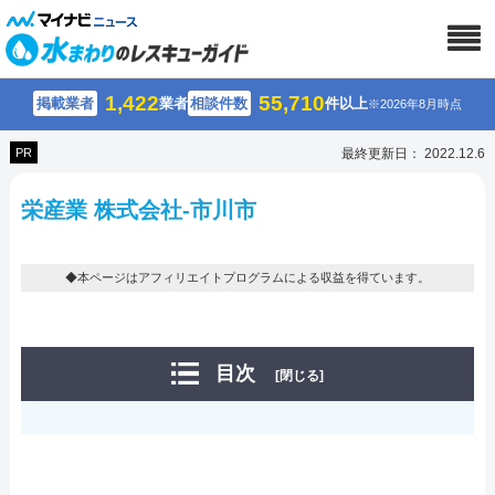
1,422
55,710
掲載業者
業者
相談件数
件以上
※2026年8月時点
PR
最終更新日： 2022.12.6
栄産業 株式会社-市川市
◆本ページはアフィリエイトプログラムによる収益を得ています。
目次
[閉じる]