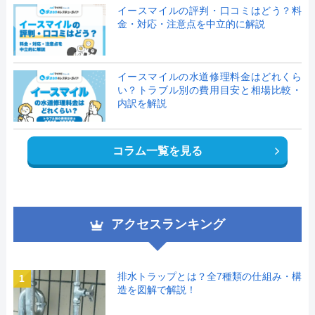
イースマイルの評判・口コミはどう？料
金・対応・注意点を中立的に解説
イースマイルの水道修理料金はどれくら
い？トラブル別の費用目安と相場比較・
内訳を解説
コラム一覧を見る
アクセスランキング
排水トラップとは？全7種類の仕組み・構
1
造を図解で解説！