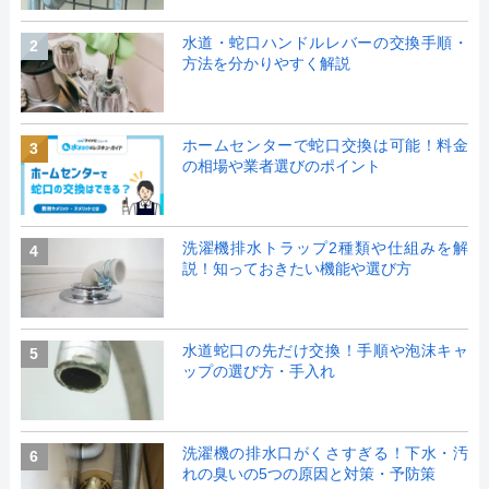
水道・蛇口ハンドルレバーの交換手順・
2
方法を分かりやすく解説
ホームセンターで蛇口交換は可能！料金
3
の相場や業者選びのポイント
洗濯機排水トラップ2種類や仕組みを解
4
説！知っておきたい機能や選び方
水道蛇口の先だけ交換！手順や泡沫キャ
5
ップの選び方・手入れ
洗濯機の排水口がくさすぎる！下水・汚
6
れの臭いの5つの原因と対策・予防策