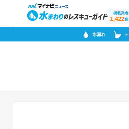
掲載業者
1,422
業
水漏れ
ト