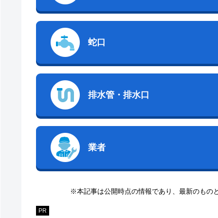
蛇口
排水管・排水口
業者
※本記事は公開時点の情報であり、最新のもの
PR