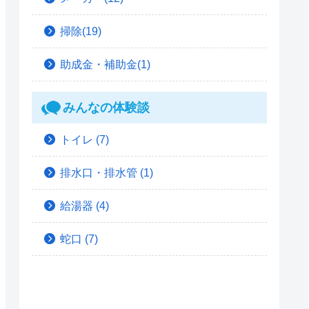
掃除(19)
助成金・補助金(1)
みんなの体験談
トイレ
(7)
排水口・排水管
(1)
給湯器
(4)
蛇口
(7)