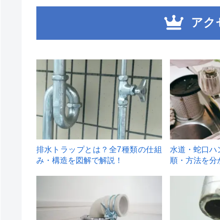
アク
1
2
排水トラップとは？全7種類の仕組
水道・蛇口ハ
み・構造を図解で解説！
順・方法を分
4
5