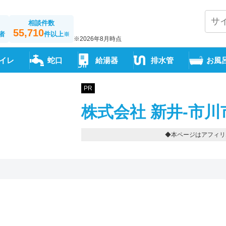
相談件数
55,710
者
件以上
※
※2026年8月時点
イレ
蛇口
給湯器
排水管
お風
PR
株式会社 新井-市川
◆本ページはアフィリ