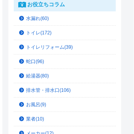
お役立ちコラム
水漏れ(60)
トイレ(172)
トイレリフォーム(39)
蛇口(96)
給湯器(80)
排水管・排水口(106)
お風呂(9)
業者(10)
メーカー(12)