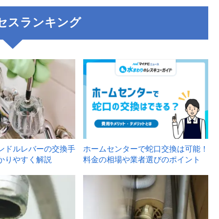
セスランキング
3
ンドルレバーの交換手
ホームセンターで蛇口交換は可能！
かりやすく解説
料金の相場や業者選びのポイント
6