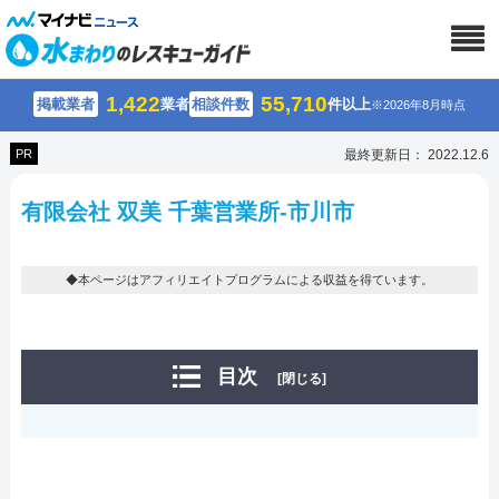
1,422
55,710
掲載業者
業者
相談件数
件以上
※2026年8月時点
PR
最終更新日： 2022.12.6
有限会社 双美 千葉営業所-市川市
◆本ページはアフィリエイトプログラムによる収益を得ています。
目次
[閉じる]