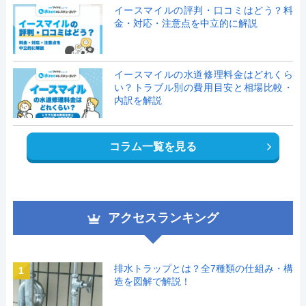
イースマイルの評判・口コミはどう？料
金・対応・注意点を中立的に解説
イースマイルの水道修理料金はどれくら
い？トラブル別の費用目安と相場比較・
内訳を解説
コラム一覧を見る
アクセスランキング
排水トラップとは？全7種類の仕組み・構
1
造を図解で解説！