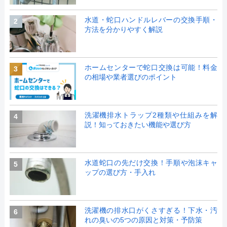
水道・蛇口ハンドルレバーの交換手順・
2
方法を分かりやすく解説
ホームセンターで蛇口交換は可能！料金
3
の相場や業者選びのポイント
洗濯機排水トラップ2種類や仕組みを解
4
説！知っておきたい機能や選び方
水道蛇口の先だけ交換！手順や泡沫キャ
5
ップの選び方・手入れ
洗濯機の排水口がくさすぎる！下水・汚
6
れの臭いの5つの原因と対策・予防策