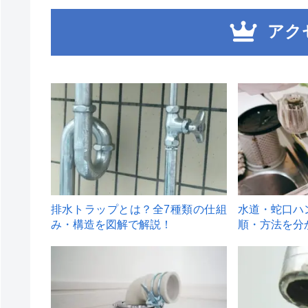
アク
1
2
排水トラップとは？全7種類の仕組
水道・蛇口ハ
み・構造を図解で解説！
順・方法を分
4
5