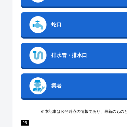
蛇口
排水管・排水口
業者
※本記事は公開時点の情報であり、最新のもの
PR