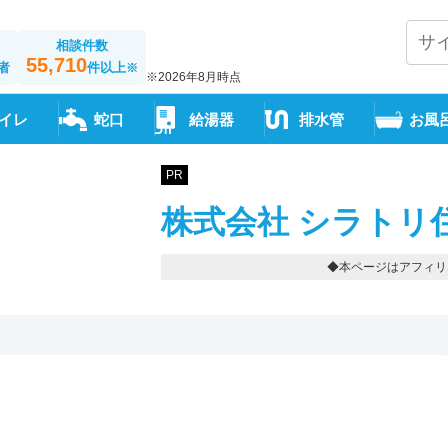
相談件数
55,710
者
件以上
※
※2026年8月時点
イレ
蛇口
給湯器
排水管
お風
PR
株式会社 シラトリ
◆本ページはアフィリ