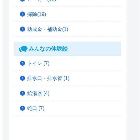
掃除(19)
助成金・補助金(1)
みんなの体験談
トイレ
(7)
排水口・排水管
(1)
給湯器
(4)
蛇口
(7)