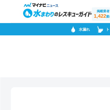
掲載業者
1,422
業
水漏れ
ト