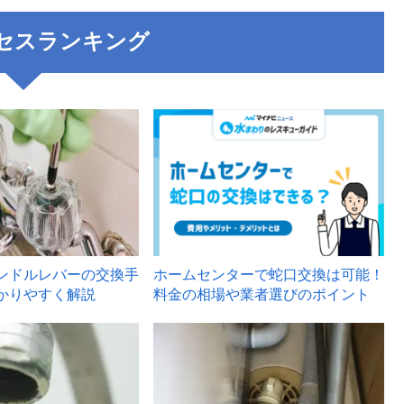
セスランキング
3
ンドルレバーの交換手
ホームセンターで蛇口交換は可能！
かりやすく解説
料金の相場や業者選びのポイント
6