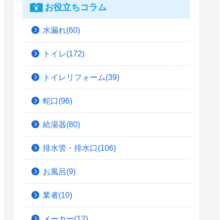
お役立ちコラム
水漏れ(60)
トイレ(172)
トイレリフォーム(39)
蛇口(96)
給湯器(80)
排水管・排水口(106)
お風呂(9)
業者(10)
メーカー(12)