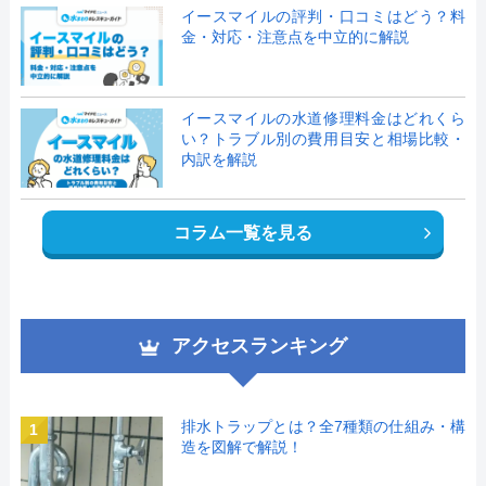
イースマイルの評判・口コミはどう？料
金・対応・注意点を中立的に解説
イースマイルの水道修理料金はどれくら
い？トラブル別の費用目安と相場比較・
内訳を解説
コラム一覧を見る
アクセスランキング
排水トラップとは？全7種類の仕組み・構
1
造を図解で解説！