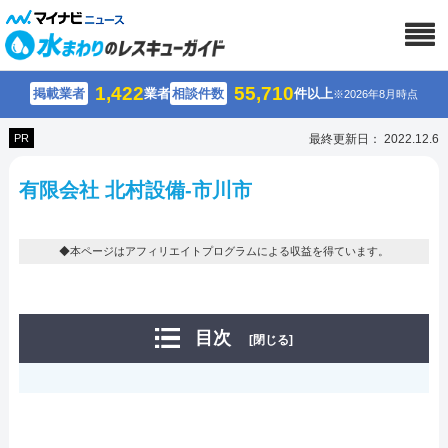
1,422
55,710
掲載業者
業者
相談件数
件以上
※2026年8月時点
PR
最終更新日： 2022.12.6
有限会社 北村設備-市川市
◆本ページはアフィリエイトプログラムによる収益を得ています。
目次
[閉じる]