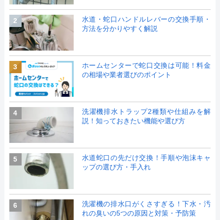
水道・蛇口ハンドルレバーの交換手順・
2
方法を分かりやすく解説
ホームセンターで蛇口交換は可能！料金
3
の相場や業者選びのポイント
洗濯機排水トラップ2種類や仕組みを解
4
説！知っておきたい機能や選び方
水道蛇口の先だけ交換！手順や泡沫キャ
5
ップの選び方・手入れ
洗濯機の排水口がくさすぎる！下水・汚
6
れの臭いの5つの原因と対策・予防策