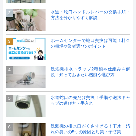
水道・蛇口ハンドルレバーの交換手順・
2
方法を分かりやすく解説
ホームセンターで蛇口交換は可能！料金
3
の相場や業者選びのポイント
洗濯機排水トラップ2種類や仕組みを解
4
説！知っておきたい機能や選び方
水道蛇口の先だけ交換！手順や泡沫キャ
5
ップの選び方・手入れ
洗濯機の排水口がくさすぎる！下水・汚
6
れの臭いの5つの原因と対策・予防策