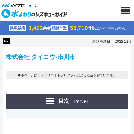
1,422
55,710
掲載業者
業者
相談件数
件以上
※2026年8月時点
PR
最終更新日： 2022.12.6
株式会社 タイコウ-市川市
◆本ページはアフィリエイトプログラムによる収益を得ています。
目次
[閉じる]