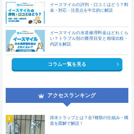
イースマイルの評判・口コミはどう？料
金・対応・注意点を中立的に解説
イースマイルの水道修理料金はどれくら
い？トラブル別の費用目安と相場比較・
内訳を解説
コラム一覧を見る
アクセスランキング
排水トラップとは？全7種類の仕組み・構
1
造を図解で解説！