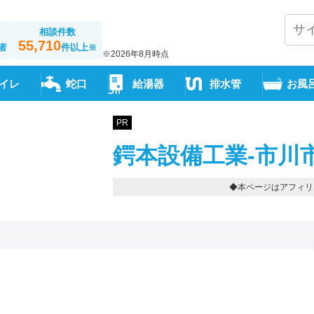
相談件数
55,710
者
件以上
※
※2026年8月時点
イレ
蛇口
給湯器
排水管
お風
PR
鍔本設備工業-市川
◆本ページはアフィリ