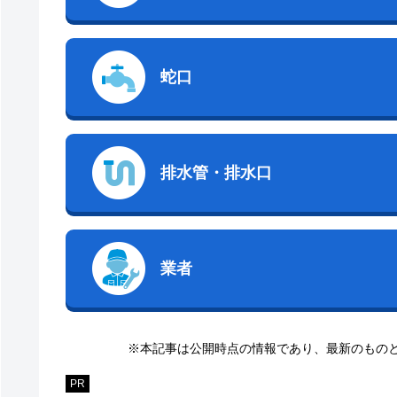
蛇口
排水管・排水口
業者
※本記事は公開時点の情報であり、最新のもの
PR