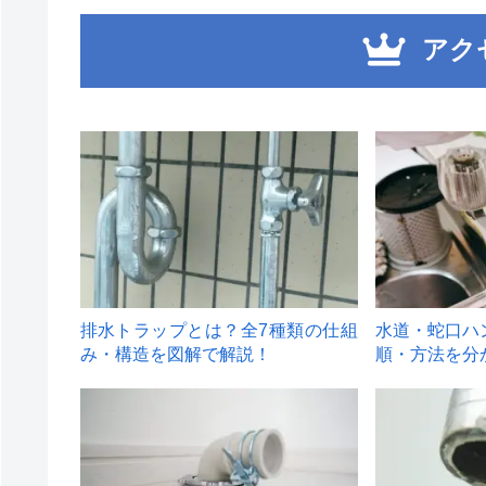
アク
1
2
排水トラップとは？全7種類の仕組
水道・蛇口ハ
み・構造を図解で解説！
順・方法を分
4
5