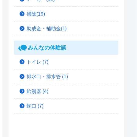
掃除(19)
助成金・補助金(1)
みんなの体験談
トイレ
(7)
排水口・排水管
(1)
給湯器
(4)
蛇口
(7)