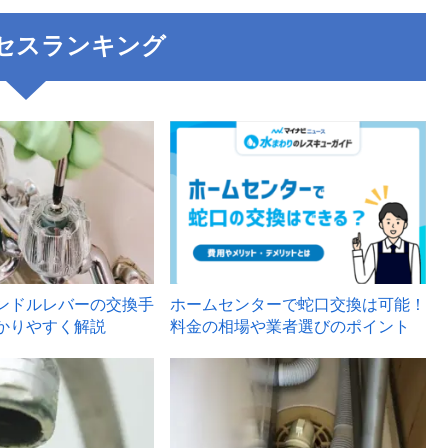
セスランキング
3
ンドルレバーの交換手
ホームセンターで蛇口交換は可能！
かりやすく解説
料金の相場や業者選びのポイント
6