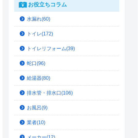
お役立ちコラム
水漏れ(60)
トイレ(172)
トイレリフォーム(39)
蛇口(96)
給湯器(80)
排水管・排水口(106)
お風呂(9)
業者(10)
メーカー(12)