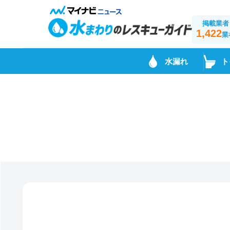
掲載業者
1,422
業
水漏れ
ト