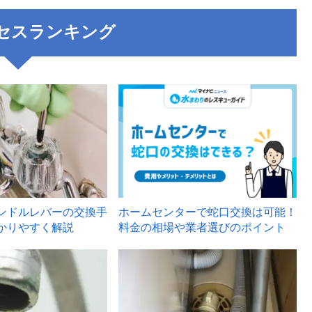
セスランキング
3
ンドルレバーの交換手
ホームセンターで蛇口交換は可能！
かりやすく解説
料金の相場や業者選びのポイント
6