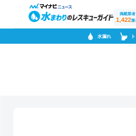
掲載業者
1,422
業
水漏れ
ト