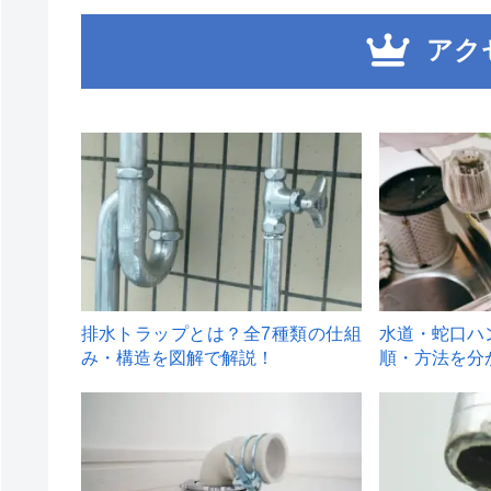
アク
1
2
排水トラップとは？全7種類の仕組
水道・蛇口ハ
み・構造を図解で解説！
順・方法を分
4
5