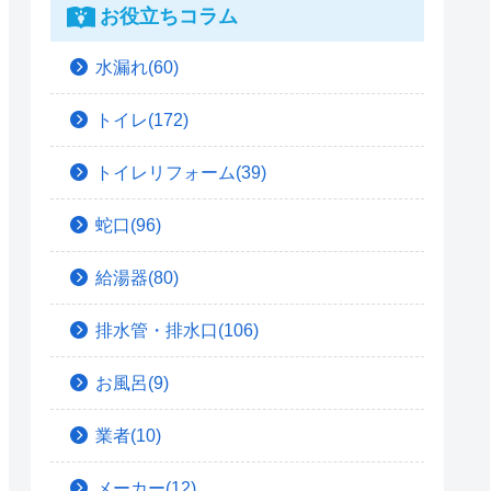
お役立ちコラム
水漏れ(60)
トイレ(172)
トイレリフォーム(39)
蛇口(96)
給湯器(80)
排水管・排水口(106)
お風呂(9)
業者(10)
メーカー(12)