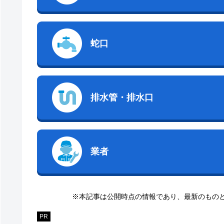
蛇口
排水管・排水口
業者
※本記事は公開時点の情報であり、最新のもの
PR