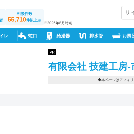
相談件数
55,710
者
件以上
※
※2026年8月時点
イレ
蛇口
給湯器
排水管
お風
PR
有限会社 技建工房-
◆本ページはアフィリ