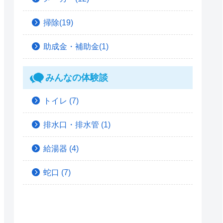
掃除(19)
助成金・補助金(1)
みんなの体験談
トイレ
(7)
排水口・排水管
(1)
給湯器
(4)
蛇口
(7)