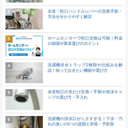
水道・蛇口ハンドルレバーの交換手順・
2
方法を分かりやすく解説
ホームセンターで蛇口交換は可能！料金
3
の相場や業者選びのポイント
洗濯機排水トラップ2種類や仕組みを解
4
説！知っておきたい機能や選び方
水道蛇口の先だけ交換！手順や泡沫キャ
5
ップの選び方・手入れ
洗濯機の排水口がくさすぎる！下水・汚
6
れの臭いの5つの原因と対策・予防策