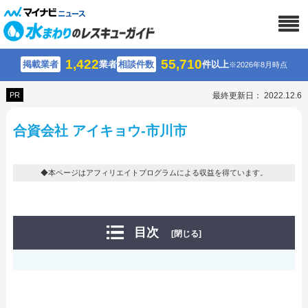
1,422
55,710
掲載業者
業者
相談件数
件以上
※2026年8月時点
PR
最終更新日： 2022.12.6
合資会社 アイキョウ-市川市
◆本ページはアフィリエイトプログラムによる収益を得ています。
目次
[閉じる]