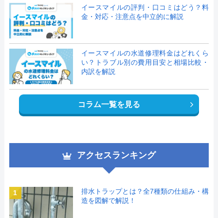
イースマイルの評判・口コミはどう？料
金・対応・注意点を中立的に解説
イースマイルの水道修理料金はどれくら
い？トラブル別の費用目安と相場比較・
内訳を解説
コラム一覧を見る
アクセスランキング
排水トラップとは？全7種類の仕組み・構
1
造を図解で解説！