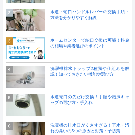
水道・蛇口ハンドルレバーの交換手順・
2
方法を分かりやすく解説
ホームセンターで蛇口交換は可能！料金
3
の相場や業者選びのポイント
洗濯機排水トラップ2種類や仕組みを解
4
説！知っておきたい機能や選び方
水道蛇口の先だけ交換！手順や泡沫キャ
5
ップの選び方・手入れ
洗濯機の排水口がくさすぎる！下水・汚
6
れの臭いの5つの原因と対策・予防策