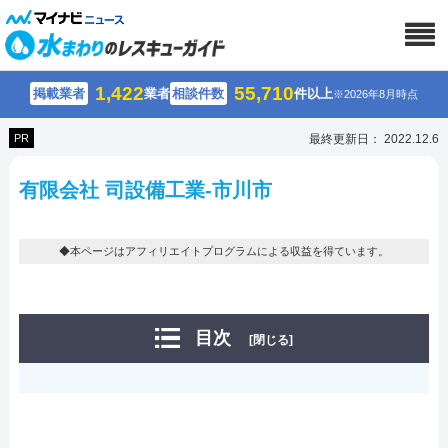
1,422
55,710
掲載業者
業者
相談件数
件以上
※2026年8月時点
PR
最終更新日： 2022.12.6
有限会社 司設備工業-市川市
◆本ページはアフィリエイトプログラムによる収益を得ています。
目次
[閉じる]