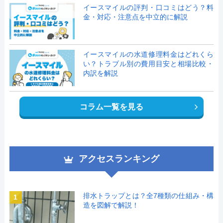
イースマイルの評判・口コミはどう？料
金・対応・注意点を中立的に解説
イースマイルの水道修理料金はどれくら
い？トラブル別の費用目安と相場比較・
内訳を解説
コラム一覧を見る
アクセスランキング
排水トラップとは？全7種類の仕組み・構
1
造を図解で解説！