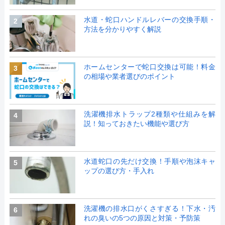
水道・蛇口ハンドルレバーの交換手順・
2
方法を分かりやすく解説
ホームセンターで蛇口交換は可能！料金
3
の相場や業者選びのポイント
洗濯機排水トラップ2種類や仕組みを解
4
説！知っておきたい機能や選び方
水道蛇口の先だけ交換！手順や泡沫キャ
5
ップの選び方・手入れ
洗濯機の排水口がくさすぎる！下水・汚
6
れの臭いの5つの原因と対策・予防策