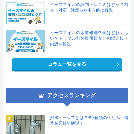
イースマイルの評判・口コミはどう？料
金・対応・注意点を中立的に解説
イースマイルの水道修理料金はどれくら
い？トラブル別の費用目安と相場比較・
内訳を解説
コラム一覧を見る
アクセスランキング
排水トラップとは？全7種類の仕組み・構
1
造を図解で解説！