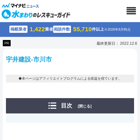
1,422
55,710
掲載業者
業者
相談件数
件以上
※2026年8月時点
PR
最終更新日： 2022.12.6
宇井建設-市川市
◆本ページはアフィリエイトプログラムによる収益を得ています。
目次
[閉じる]