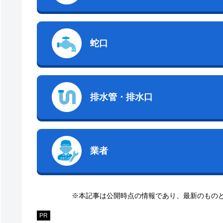
蛇口
排水管・排水口
業者
※本記事は公開時点の情報であり、最新のもの
PR