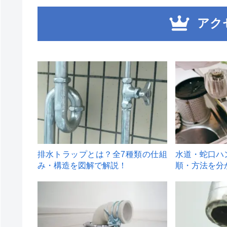
アク
1
2
排水トラップとは？全7種類の仕組
水道・蛇口ハ
み・構造を図解で解説！
順・方法を分
4
5