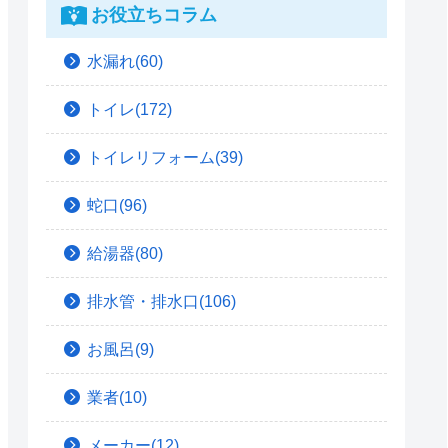
お役立ちコラム
水漏れ(60)
トイレ(172)
トイレリフォーム(39)
蛇口(96)
給湯器(80)
排水管・排水口(106)
お風呂(9)
業者(10)
メーカー(12)