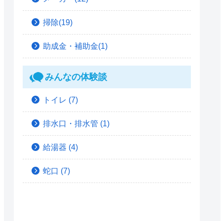
掃除(19)
助成金・補助金(1)
みんなの体験談
トイレ
(7)
排水口・排水管
(1)
給湯器
(4)
蛇口
(7)