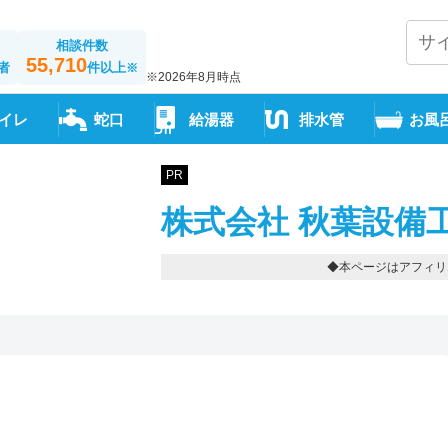
相談件数
55,710
者
件以上
※
※2026年8月時点
イレ
蛇口
給湯器
排水管
お風
PR
株式会社 秋葉設備
◆本ページはアフィリ