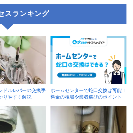
セスランキング
3
ンドルレバーの交換手
ホームセンターで蛇口交換は可能！
かりやすく解説
料金の相場や業者選びのポイント
6