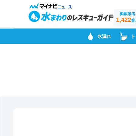
掲載業者
1,422
業
水漏れ
ト