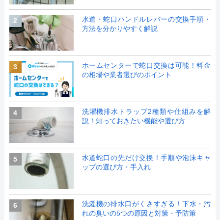
水道・蛇口ハンドルレバーの交換手順・
2
方法を分かりやすく解説
ホームセンターで蛇口交換は可能！料金
3
の相場や業者選びのポイント
洗濯機排水トラップ2種類や仕組みを解
4
説！知っておきたい機能や選び方
水道蛇口の先だけ交換！手順や泡沫キャ
5
ップの選び方・手入れ
洗濯機の排水口がくさすぎる！下水・汚
6
れの臭いの5つの原因と対策・予防策