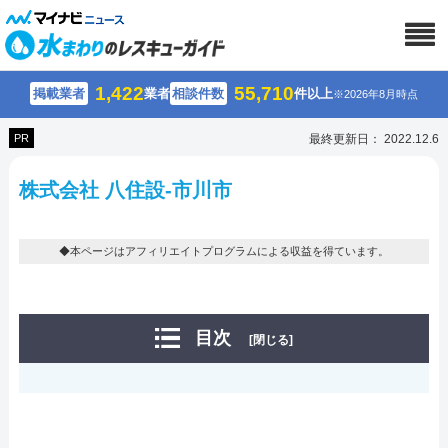
1,422
55,710
掲載業者
業者
相談件数
件以上
※2026年8月時点
PR
最終更新日： 2022.12.6
株式会社 八住設-市川市
◆本ページはアフィリエイトプログラムによる収益を得ています。
目次
[閉じる]