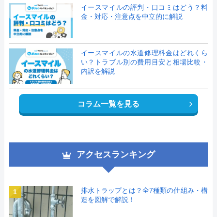
イースマイルの評判・口コミはどう？料
金・対応・注意点を中立的に解説
イースマイルの水道修理料金はどれくら
い？トラブル別の費用目安と相場比較・
内訳を解説
コラム一覧を見る
アクセスランキング
排水トラップとは？全7種類の仕組み・構
1
造を図解で解説！