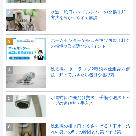
水道・蛇口ハンドルレバーの交換手順・
2
方法を分かりやすく解説
ホームセンターで蛇口交換は可能！料金
3
の相場や業者選びのポイント
洗濯機排水トラップ2種類や仕組みを解
4
説！知っておきたい機能や選び方
水道蛇口の先だけ交換！手順や泡沫キャ
5
ップの選び方・手入れ
洗濯機の排水口がくさすぎる！下水・汚
6
れの臭いの5つの原因と対策・予防策