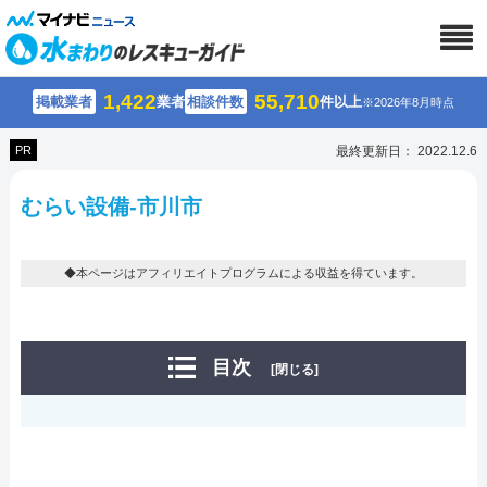
1,422
55,710
掲載業者
業者
相談件数
件以上
※2026年8月時点
PR
最終更新日： 2022.12.6
むらい設備-市川市
◆本ページはアフィリエイトプログラムによる収益を得ています。
目次
[閉じる]