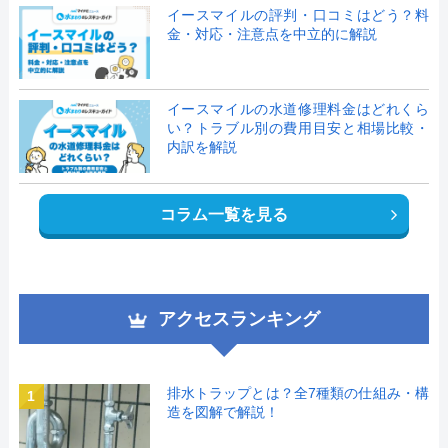
イースマイルの評判・口コミはどう？料
金・対応・注意点を中立的に解説
イースマイルの水道修理料金はどれくら
い？トラブル別の費用目安と相場比較・
内訳を解説
コラム一覧を見る
アクセスランキング
排水トラップとは？全7種類の仕組み・構
1
造を図解で解説！