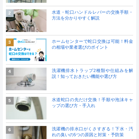
水道・蛇口ハンドルレバーの交換手順・
2
方法を分かりやすく解説
ホームセンターで蛇口交換は可能！料金
3
の相場や業者選びのポイント
洗濯機排水トラップ2種類や仕組みを解
4
説！知っておきたい機能や選び方
水道蛇口の先だけ交換！手順や泡沫キャ
5
ップの選び方・手入れ
洗濯機の排水口がくさすぎる！下水・汚
6
れの臭いの5つの原因と対策・予防策