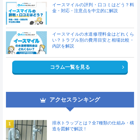
イースマイルの評判・口コミはどう？料
金・対応・注意点を中立的に解説
イースマイルの水道修理料金はどれくら
い？トラブル別の費用目安と相場比較・
内訳を解説
コラム一覧を見る
アクセスランキング
排水トラップとは？全7種類の仕組み・構
1
造を図解で解説！