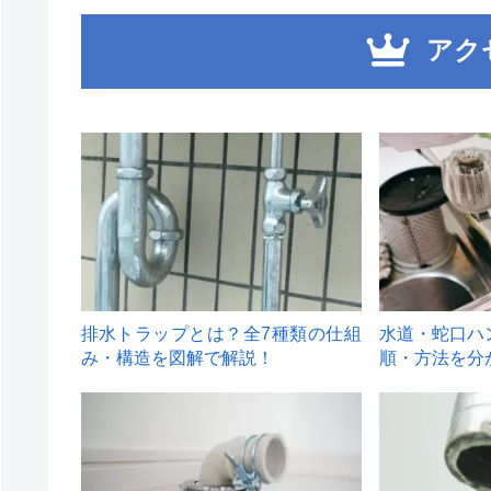
アク
1
2
排水トラップとは？全7種類の仕組
水道・蛇口ハ
み・構造を図解で解説！
順・方法を分
4
5