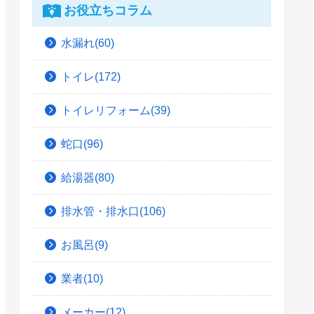
お役立ちコラム
水漏れ(60)
トイレ(172)
トイレリフォーム(39)
蛇口(96)
給湯器(80)
排水管・排水口(106)
お風呂(9)
業者(10)
メーカー(12)