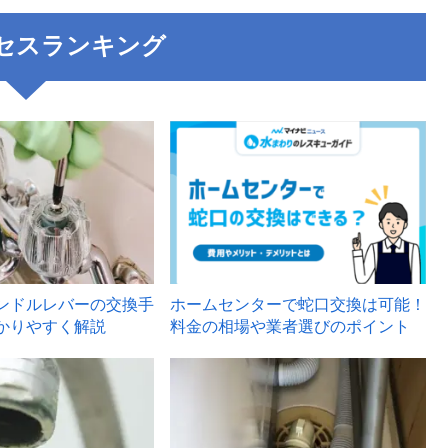
セスランキング
3
ンドルレバーの交換手
ホームセンターで蛇口交換は可能！
かりやすく解説
料金の相場や業者選びのポイント
6