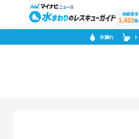
掲載業者
1,422
業
水漏れ
ト