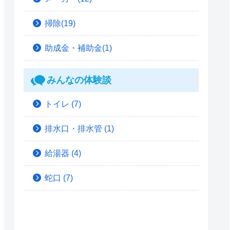
掃除(19)
助成金・補助金(1)
みんなの体験談
トイレ
(7)
排水口・排水管
(1)
給湯器
(4)
蛇口
(7)