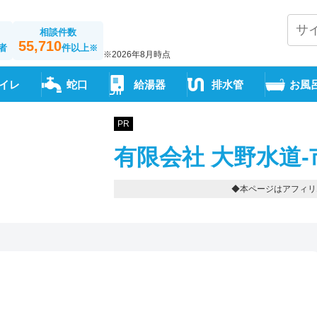
相談件数
55,710
者
件以上
※
※2026年8月時点
イレ
蛇口
給湯器
排水管
お風
PR
有限会社 大野水道-
◆本ページはアフィリ