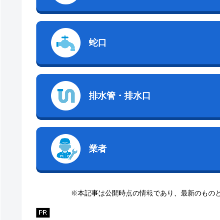
蛇口
排水管・排水口
業者
※本記事は公開時点の情報であり、最新のもの
PR