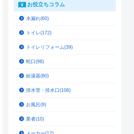
お役立ちコラム
水漏れ(60)
トイレ(172)
トイレリフォーム(39)
蛇口(96)
給湯器(80)
排水管・排水口(106)
お風呂(9)
業者(10)
メーカー(12)