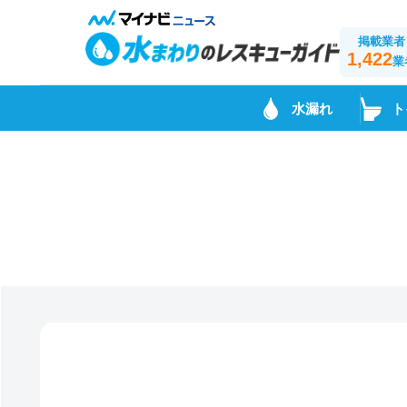
掲載業者
1,422
業
水漏れ
ト