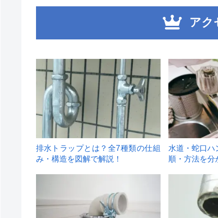
アク
1
2
排水トラップとは？全7種類の仕組
水道・蛇口ハ
み・構造を図解で解説！
順・方法を分
4
5