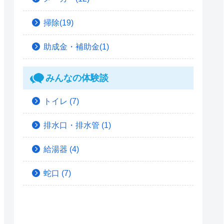
掃除(19)
助成金・補助金(1)
みんなの体験談
トイレ
(7)
排水口・排水管
(1)
給湯器
(4)
蛇口
(7)