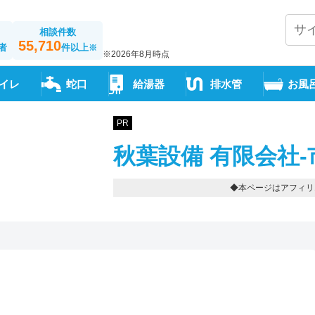
相談件数
55,710
者
件以上
※
※2026年8月時点
イレ
蛇口
給湯器
排水管
お風
PR
秋葉設備 有限会社-
◆本ページはアフィリ