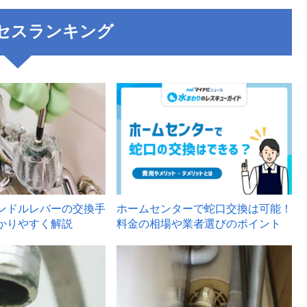
セスランキング
3
ンドルレバーの交換手
ホームセンターで蛇口交換は可能！
かりやすく解説
料金の相場や業者選びのポイント
6