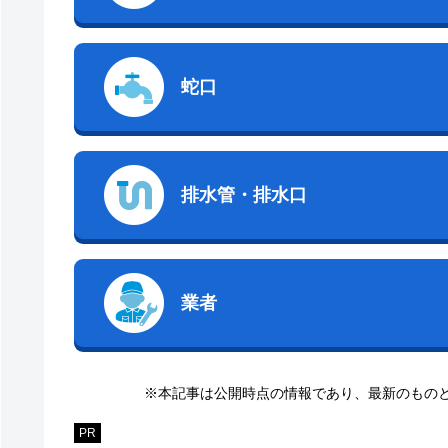
蛇口
排水管・排水口
業者
※本記事は公開時点の情報であり、最新のもの
PR