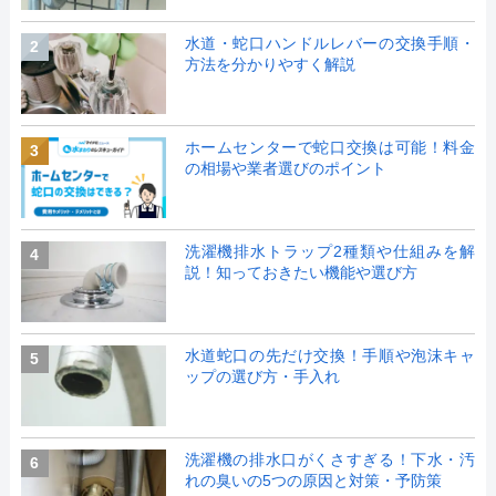
水道・蛇口ハンドルレバーの交換手順・
2
方法を分かりやすく解説
ホームセンターで蛇口交換は可能！料金
3
の相場や業者選びのポイント
洗濯機排水トラップ2種類や仕組みを解
4
説！知っておきたい機能や選び方
水道蛇口の先だけ交換！手順や泡沫キャ
5
ップの選び方・手入れ
洗濯機の排水口がくさすぎる！下水・汚
6
れの臭いの5つの原因と対策・予防策