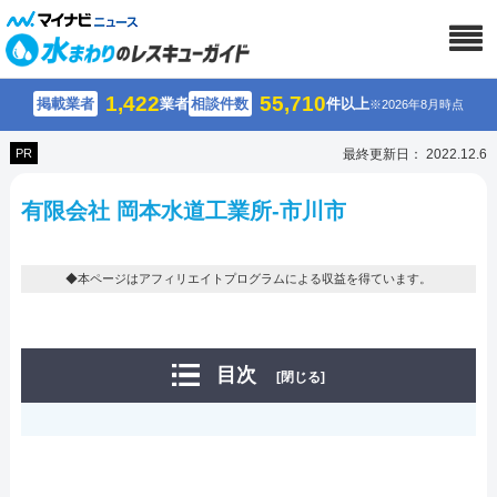
1,422
55,710
掲載業者
業者
相談件数
件以上
※2026年8月時点
PR
最終更新日： 2022.12.6
有限会社 岡本水道工業所-市川市
◆本ページはアフィリエイトプログラムによる収益を得ています。
目次
[閉じる]