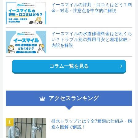
イースマイルの評判・口コミはどう？料
金・対応・注意点を中立的に解説
イースマイルの水道修理料金はどれくら
い？トラブル別の費用目安と相場比較・
内訳を解説
コラム一覧を見る
アクセスランキング
排水トラップとは？全7種類の仕組み・構
1
造を図解で解説！