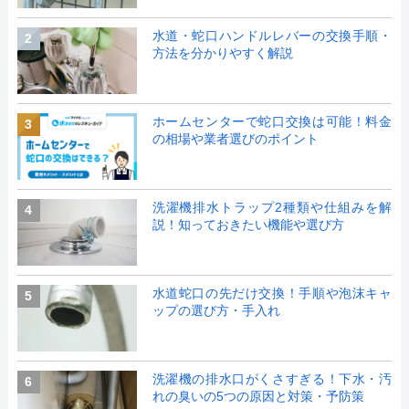
水道・蛇口ハンドルレバーの交換手順・
2
方法を分かりやすく解説
ホームセンターで蛇口交換は可能！料金
3
の相場や業者選びのポイント
洗濯機排水トラップ2種類や仕組みを解
4
説！知っておきたい機能や選び方
水道蛇口の先だけ交換！手順や泡沫キャ
5
ップの選び方・手入れ
洗濯機の排水口がくさすぎる！下水・汚
6
れの臭いの5つの原因と対策・予防策