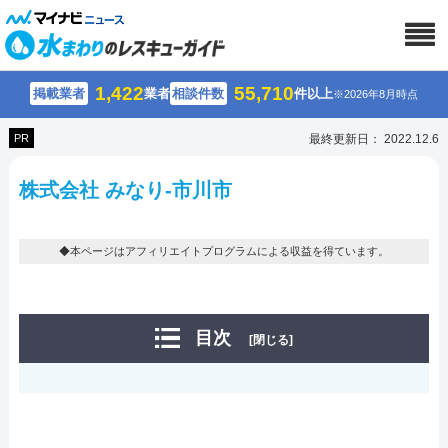
1,422
55,710
掲載業者
業者
相談件数
件以上
※2026年8月時点
PR
最終更新日： 2022.12.6
株式会社 みなり-市川市
◆本ページはアフィリエイトプログラムによる収益を得ています。
目次
[閉じる]