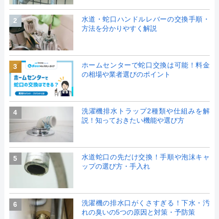
水道・蛇口ハンドルレバーの交換手順・
2
方法を分かりやすく解説
ホームセンターで蛇口交換は可能！料金
3
の相場や業者選びのポイント
洗濯機排水トラップ2種類や仕組みを解
4
説！知っておきたい機能や選び方
水道蛇口の先だけ交換！手順や泡沫キャ
5
ップの選び方・手入れ
洗濯機の排水口がくさすぎる！下水・汚
6
れの臭いの5つの原因と対策・予防策