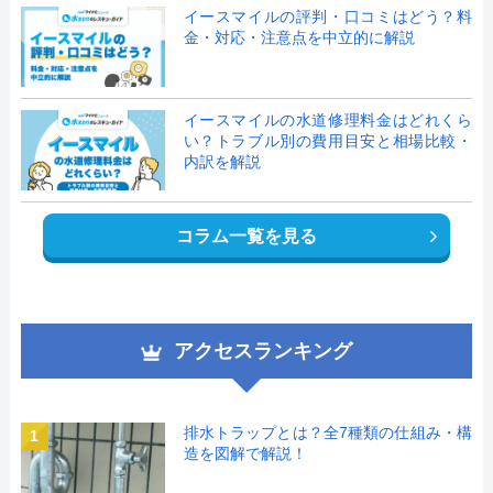
イースマイルの評判・口コミはどう？料
金・対応・注意点を中立的に解説
イースマイルの水道修理料金はどれくら
い？トラブル別の費用目安と相場比較・
内訳を解説
コラム一覧を見る
アクセスランキング
排水トラップとは？全7種類の仕組み・構
1
造を図解で解説！