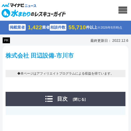
1,422
55,710
掲載業者
業者
相談件数
件以上
※2026年8月時点
PR
最終更新日： 2022.12.6
株式会社 田辺設備-市川市
◆本ページはアフィリエイトプログラムによる収益を得ています。
目次
[閉じる]