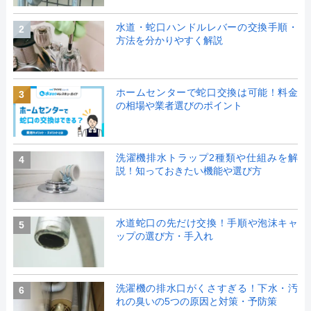
水道・蛇口ハンドルレバーの交換手順・
2
方法を分かりやすく解説
ホームセンターで蛇口交換は可能！料金
3
の相場や業者選びのポイント
洗濯機排水トラップ2種類や仕組みを解
4
説！知っておきたい機能や選び方
水道蛇口の先だけ交換！手順や泡沫キャ
5
ップの選び方・手入れ
洗濯機の排水口がくさすぎる！下水・汚
6
れの臭いの5つの原因と対策・予防策