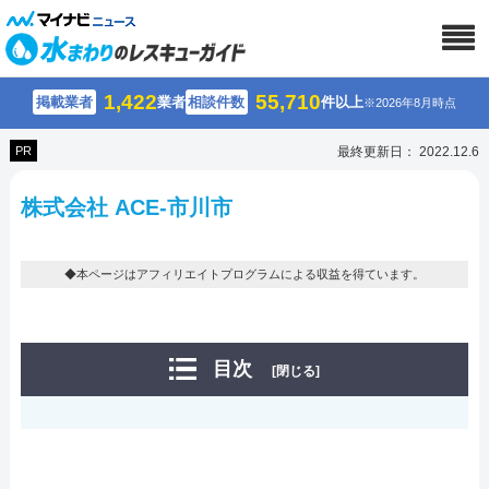
1,422
55,710
掲載業者
業者
相談件数
件以上
※2026年8月時点
PR
最終更新日： 2022.12.6
株式会社 ACE-市川市
◆本ページはアフィリエイトプログラムによる収益を得ています。
目次
[閉じる]