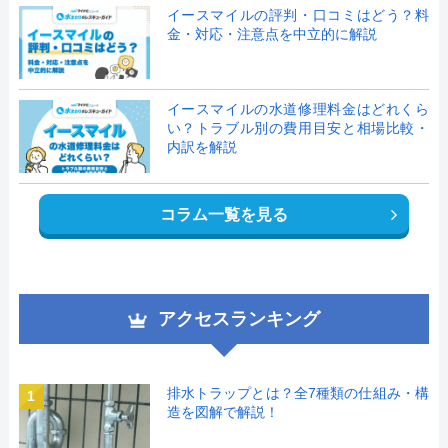
イースマイルの評判・口コミはどう？料
金・対応・注意点を中立的に解説
イースマイルの水道修理料金はどれくら
い？トラブル別の費用目安と相場比較・
内訳を解説
コラム一覧を見る
アクセスランキング
排水トラップとは？全7種類の仕組み・構
1
造を図解で解説！