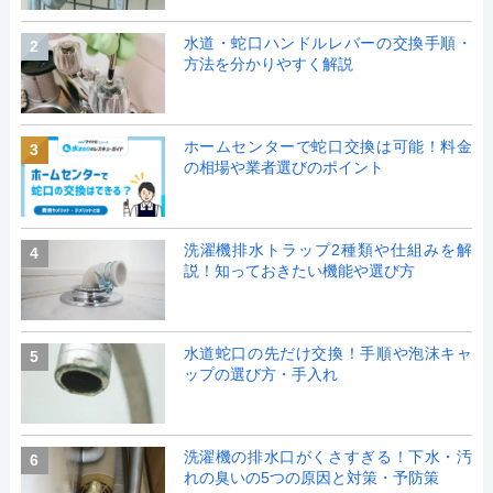
水道・蛇口ハンドルレバーの交換手順・
2
方法を分かりやすく解説
ホームセンターで蛇口交換は可能！料金
3
の相場や業者選びのポイント
洗濯機排水トラップ2種類や仕組みを解
4
説！知っておきたい機能や選び方
水道蛇口の先だけ交換！手順や泡沫キャ
5
ップの選び方・手入れ
洗濯機の排水口がくさすぎる！下水・汚
6
れの臭いの5つの原因と対策・予防策