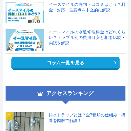
イースマイルの評判・口コミはどう？料
金・対応・注意点を中立的に解説
イースマイルの水道修理料金はどれくら
い？トラブル別の費用目安と相場比較・
内訳を解説
コラム一覧を見る
アクセスランキング
排水トラップとは？全7種類の仕組み・構
1
造を図解で解説！